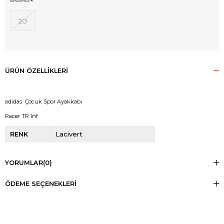
20
ÜRÜN ÖZELLIKLERI
adidas Çocuk Spor Ayakkabı
Racer TR Inf
RENK
Lacivert
YORUMLAR
(0)
ÖDEME SEÇENEKLERI