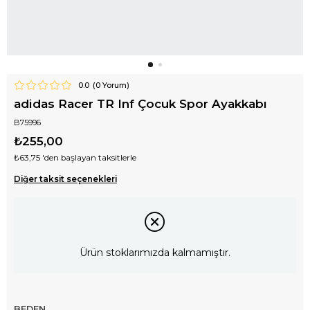
0.0
(
0
Yorum)
adidas Racer TR Inf Çocuk Spor Ayakkabı
B75996
₺255,00
₺63,75
'den başlayan taksitlerle
Diğer taksit seçenekleri
Ürün stoklarımızda kalmamıştır.
BEDEN