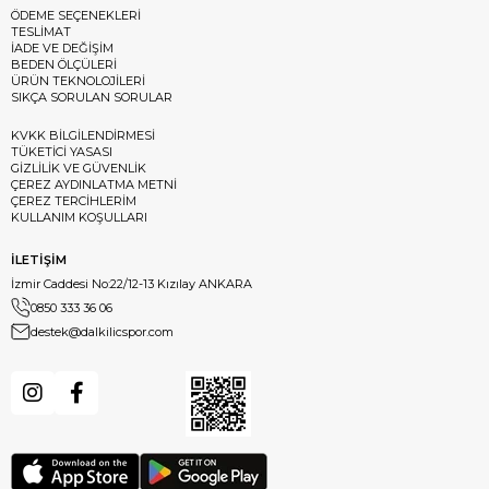
ÖDEME SEÇENEKLERİ
TESLİMAT
İADE VE DEĞİŞİM
BEDEN ÖLÇÜLERİ
ÜRÜN TEKNOLOJİLERİ
SIKÇA SORULAN SORULAR
KVKK BİLGİLENDİRMESİ
TÜKETİCİ YASASI
GİZLİLİK VE GÜVENLİK
ÇEREZ AYDINLATMA METNİ
ÇEREZ TERCİHLERİM
KULLANIM KOŞULLARI
İLETİŞİM
İzmir Caddesi No:22/12-13 Kızılay ANKARA
0850 333 36 06
destek@dalkilicspor.com