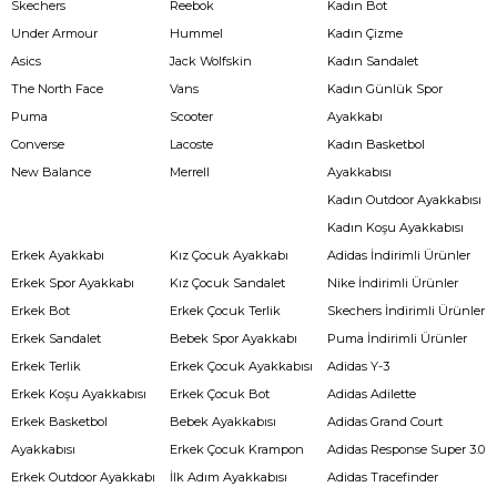
Skechers
Reebok
Kadın Bot
Under Armour
Hummel
Kadın Çizme
Asics
Jack Wolfskin
Kadın Sandalet
The North Face
Vans
Kadın Günlük Spor
Puma
Scooter
Ayakkabı
Converse
Lacoste
Kadın Basketbol
New Balance
Merrell
Ayakkabısı
Kadın Outdoor Ayakkabısı
Kadın Koşu Ayakkabısı
Erkek Ayakkabı
Kız Çocuk Ayakkabı
Adidas İndirimli Ürünler
Erkek Spor Ayakkabı
Kız Çocuk Sandalet
Nike İndirimli Ürünler
Erkek Bot
Erkek Çocuk Terlik
Skechers İndirimli Ürünler
Erkek Sandalet
Bebek Spor Ayakkabı
Puma İndirimli Ürünler
Erkek Terlik
Erkek Çocuk Ayakkabısı
Adidas Y-3
Erkek Koşu Ayakkabısı
Erkek Çocuk Bot
Adidas Adilette
Erkek Basketbol
Bebek Ayakkabısı
Adidas Grand Court
Ayakkabısı
Erkek Çocuk Krampon
Adidas Response Super 3.0
Erkek Outdoor Ayakkabı
İlk Adım Ayakkabısı
Adidas Tracefinder