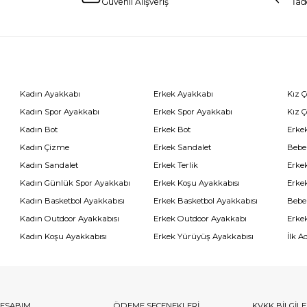
Güvenli Alışveriş
İad
Kadın Ayakkabı
Erkek Ayakkabı
Kız 
Kadın Spor Ayakkabı
Erkek Spor Ayakkabı
Kız 
Kadın Bot
Erkek Bot
Erkek
Kadın Çizme
Erkek Sandalet
Bebe
Kadın Sandalet
Erkek Terlik
Erke
Kadın Günlük Spor Ayakkabı
Erkek Koşu Ayakkabısı
Erke
Kadın Basketbol Ayakkabısı
Erkek Basketbol Ayakkabısı
Bebe
Kadın Outdoor Ayakkabısı
Erkek Outdoor Ayakkabı
Erke
Kadın Koşu Ayakkabısı
Erkek Yürüyüş Ayakkabısı
İlk A
ESABIM
ÖDEME SEÇENEKLERİ
KVKK BİLGİL