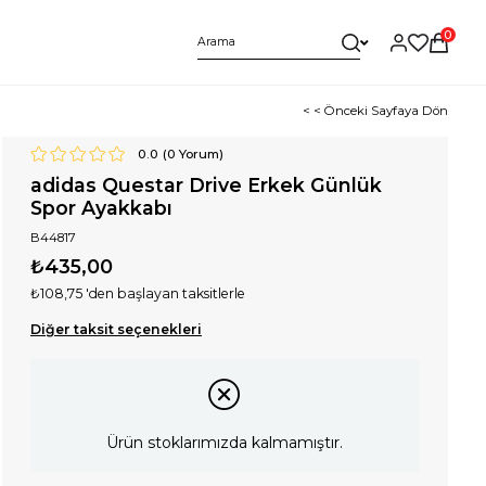
0
< < Önceki Sayfaya Dön
0.0
(
0
Yorum)
adidas Questar Drive Erkek Günlük
Spor Ayakkabı
B44817
₺435,00
₺108,75
'den başlayan taksitlerle
Diğer taksit seçenekleri
Ürün stoklarımızda kalmamıştır.