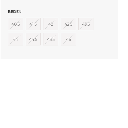
BEDEN
40.5
41.5
42
42.5
43.5
44
44.5
45.5
46