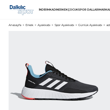
İNDİRİM
KADIN
ERKEK
ÇOCUK
SPOR DALLARI
MARKA
Anasayfa
Erkek
Ayakkabı
Spor Ayakkabı
Günlük Ayakkabı
ad