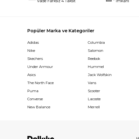
Vade Farksız 4 Taksit
İmkanı
Popüler Marka ve Kategoriler
Adidas
Columbia
Nike
Salomon
Skechers
Reebok
Under Armour
Hummel
Asics
Jack Wolfskin
The North Face
Vans
Puma
Scooter
Converse
Lacoste
New Balance
Merrell
H