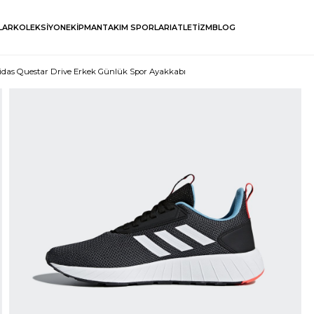
LAR
KOLEKSİYON
EKİPMAN
TAKIM SPORLARI
ATLETİZM
BLOG
idas Questar Drive Erkek Günlük Spor Ayakkabı