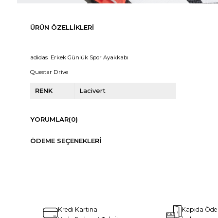
ÜRÜN ÖZELLIKLERI
adidas Erkek Günlük Spor Ayakkabı
Questar Drive
RENK
Lacivert
YORUMLAR
(0)
ÖDEME SEÇENEKLERI
Kredi Kartına
Kapıda Öd