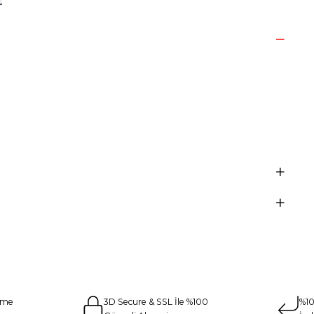
eme
3D Secure & SSL İle %100
%10