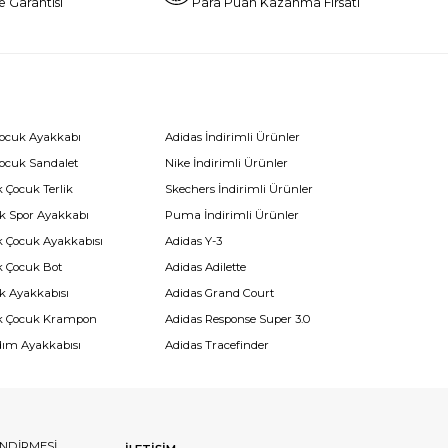
e Garantisi
Para Puan Kazanma Fırsatı
Çocuk Ayakkabı
Adidas İndirimli Ürünler
Çocuk Sandalet
Nike İndirimli Ürünler
 Çocuk Terlik
Skechers İndirimli Ürünler
k Spor Ayakkabı
Puma İndirimli Ürünler
k Çocuk Ayakkabısı
Adidas Y-3
k Çocuk Bot
Adidas Adilette
k Ayakkabısı
Adidas Grand Court
k Çocuk Krampon
Adidas Response Super 3.0
dım Ayakkabısı
Adidas Tracefinder
ENDİRMESİ