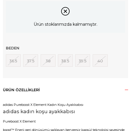
Ürün stoklarımızda kalmamıştır.
BEDEN
36.5
37.5
38
38.5
39.5
40
ÜRÜN ÖZELLIKLERI
adidas Pureboost X Element Kadın Koşu Ayakkabısı
adidas kadın koşu ayakkabısı
Pureboost X Element
boost™ Enerji geri dönüşümü sağlayan benzersiz kapsül teknolojisi sayesinde