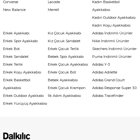
Converse
Lacoste
Kadın Basketbol
New Balance
Merrell
Ayakkabısı
Kadın Outdoor Ayakkabısı
Kadın Koşu Ayakkabısı
Erkek Ayakkabı
Kız Çocuk Ayakkabı
Adidas İndirimli Ürünler
Erkek Spor Ayakkabı
Kız Çocuk Sandalet
Nike İndirimli Ürünler
Erkek Bot
Erkek Çocuk Terlik
Skechers İndirimli Ürünler
Erkek Sandalet
Bebek Spor Ayakkabı
Puma İndirimli Ürünler
Erkek Terlik
Erkek Çocuk Ayakkabısı
Adidas Y-3
Erkek Koşu Ayakkabısı
Erkek Çocuk Bot
Adidas Adilette
Erkek Basketbol
Bebek Ayakkabısı
Adidas Grand Court
Ayakkabısı
Erkek Çocuk Krampon
Adidas Response Super 3.0
Erkek Outdoor Ayakkabı
İlk Adım Ayakkabısı
Adidas Tracefinder
Erkek Yürüyüş Ayakkabısı