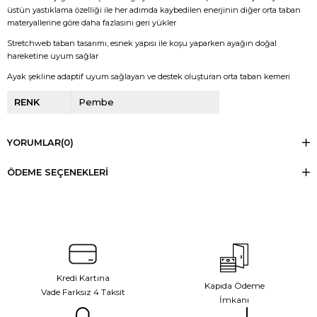
üstün yastıklama özelliği ile her adımda kaybedilen enerjinin diğer orta taban
materyallerine göre daha fazlasını geri yükler
Stretchweb taban tasarımı, esnek yapısı ile koşu yaparken ayağın doğal
hareketine uyum sağlar
Ayak şekline adaptif uyum sağlayan ve destek oluşturan orta taban kemeri
RENK
Pembe
YORUMLAR
(0)
ÖDEME SEÇENEKLERI
Kredi Kartına
Kapıda Ödeme
Vade Farksız 4 Taksit
İmkanı