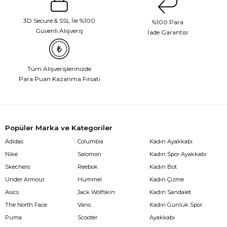
3D Secure & SSL İle %100
%100 Para
Güvenli Alışveriş
İade Garantisi
Tüm Alışverişlerinizde
Para Puan Kazanma Fırsatı
Popüler Marka ve Kategoriler
Adidas
Columbia
Kadın Ayakkabı
Nike
Salomon
Kadın Spor Ayakkabı
Skechers
Reebok
Kadın Bot
Under Armour
Hummel
Kadın Çizme
Asics
Jack Wolfskin
Kadın Sandalet
The North Face
Vans
Kadın Günlük Spor
Puma
Scooter
Ayakkabı