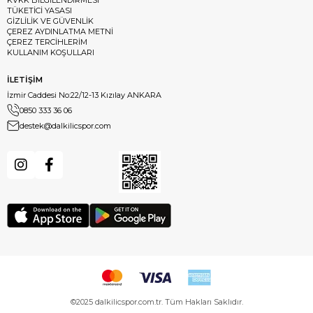
TÜKETİCİ YASASI
GİZLİLİK VE GÜVENLİK
ÇEREZ AYDINLATMA METNİ
ÇEREZ TERCİHLERİM
KULLANIM KOŞULLARI
İLETİŞİM
İzmir Caddesi No:22/12-13 Kızılay ANKARA
0850 333 36 06
destek@dalkilicspor.com
©2025 dalkilicspor.com.tr. Tüm Hakları Saklıdır.