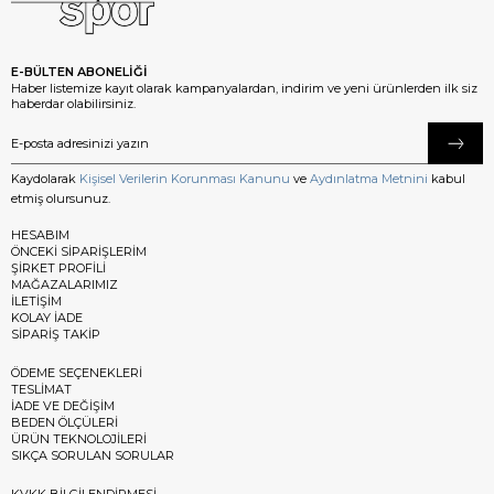
E-BÜLTEN ABONELİĞİ
Haber listemize kayıt olarak kampanyalardan, indirim ve yeni ürünlerden ilk siz
haberdar olabilirsiniz.
Kaydolarak
Kişisel Verilerin Korunması Kanunu
ve
Aydınlatma Metnini
kabul
etmiş olursunuz.
HESABIM
ÖNCEKİ SİPARİŞLERİM
ŞİRKET PROFİLİ
MAĞAZALARIMIZ
İLETİŞİM
KOLAY İADE
SİPARİŞ TAKİP
ÖDEME SEÇENEKLERİ
TESLİMAT
İADE VE DEĞİŞİM
BEDEN ÖLÇÜLERİ
ÜRÜN TEKNOLOJİLERİ
SIKÇA SORULAN SORULAR
KVKK BİLGİLENDİRMESİ