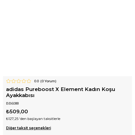
0.0
(
0
Yorum)
adidas Pureboost X Element Kadın Koşu
Ayakkabısı
BB6088
₺509,00
₺127,25
'den başlayan taksitlerle
Diğer taksit seçenekleri