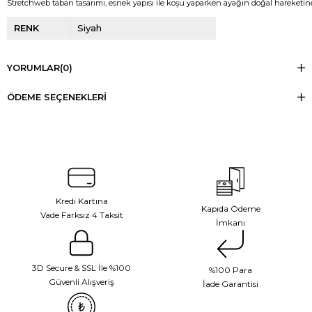
Stretchweb taban tasarımı, esnek yapısı ile koşu yaparken ayağın doğal hareketi
RENK
Siyah
YORUMLAR
(0)
ÖDEME SEÇENEKLERI
Kredi Kartına
Kapıda Ödeme
Vade Farksız 4 Taksit
İmkanı
3D Secure & SSL İle %100
%100 Para
Güvenli Alışveriş
İade Garantisi