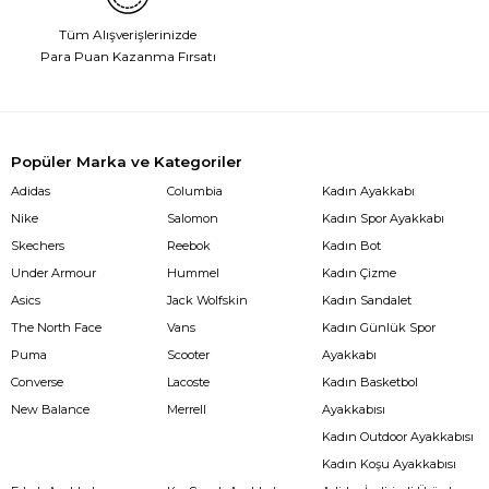
Tüm Alışverişlerinizde
Para Puan Kazanma Fırsatı
Popüler Marka ve Kategoriler
Adidas
Columbia
Kadın Ayakkabı
Nike
Salomon
Kadın Spor Ayakkabı
Skechers
Reebok
Kadın Bot
Under Armour
Hummel
Kadın Çizme
Asics
Jack Wolfskin
Kadın Sandalet
The North Face
Vans
Kadın Günlük Spor
Puma
Scooter
Ayakkabı
Converse
Lacoste
Kadın Basketbol
New Balance
Merrell
Ayakkabısı
Kadın Outdoor Ayakkabısı
Kadın Koşu Ayakkabısı