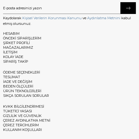
Kaydolarak
Kişisel Verilerin Korunması Kanunu
ve
Aydınlatma Metnini
kabul
etmiş olursunuz.
HESABIM
ÖNCEKİ SİPARİŞLERİM
ŞİRKET PROFİLİ
MAĞAZALARIMIZ
İLETİŞİM
KOLAY İADE
SİPARİŞ TAKİP
ÖDEME SEÇENEKLERİ
TESLİMAT
İADE VE DEĞİŞİM
BEDEN ÖLÇÜLERİ
ÜRÜN TEKNOLOJİLERİ
SIKÇA SORULAN SORULAR
KVKK BİLGİLENDİRMESİ
TÜKETİCİ YASASI
GİZLİLİK VE GÜVENLİK
ÇEREZ AYDINLATMA METNİ
ÇEREZ TERCİHLERİM
KULLANIM KOŞULLARI