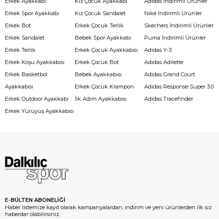
Erkek Ayakkabı
Kız Çocuk Ayakkabı
Adidas İndirimli Ürünler
Erkek Spor Ayakkabı
Kız Çocuk Sandalet
Nike İndirimli Ürünler
Erkek Bot
Erkek Çocuk Terlik
Skechers İndirimli Ürünler
Erkek Sandalet
Bebek Spor Ayakkabı
Puma İndirimli Ürünler
Erkek Terlik
Erkek Çocuk Ayakkabısı
Adidas Y-3
Erkek Koşu Ayakkabısı
Erkek Çocuk Bot
Adidas Adilette
Erkek Basketbol
Bebek Ayakkabısı
Adidas Grand Court
Ayakkabısı
Erkek Çocuk Krampon
Adidas Response Super 3.0
Erkek Outdoor Ayakkabı
İlk Adım Ayakkabısı
Adidas Tracefinder
Erkek Yürüyüş Ayakkabısı
E-BÜLTEN ABONELİĞİ
Haber listemize kayıt olarak kampanyalardan, indirim ve yeni ürünlerden ilk siz
haberdar olabilirsiniz.