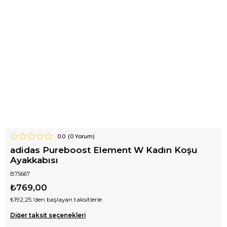
0.0
(
0
Yorum)
adidas Pureboost Element W Kadın Koşu
Ayakkabısı
B75667
₺769,00
₺192,25
'den başlayan taksitlerle
Diğer taksit seçenekleri