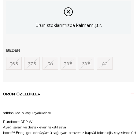
Ürün stoklarımızda kalmamıştır.
BEDEN
36.5
37.5
38
38.5
39.5
40
ÜRÜN ÖZELLIKLERI
adidas kadın koşu ayakkabısı
Pureboost DPR W
Ayağı saran ve destekleyen tekstil saya
boost™ Enerji geri dönüşümü sağlayan benzersiz kapsül teknolojisi sayesinde üstün