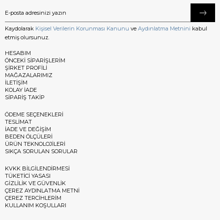
Kaydolarak
Kişisel Verilerin Korunması Kanunu
ve
Aydınlatma Metnini
kabul
etmiş olursunuz.
HESABIM
ÖNCEKİ SİPARİŞLERİM
ŞİRKET PROFİLİ
MAĞAZALARIMIZ
İLETİŞİM
KOLAY İADE
SİPARİŞ TAKİP
ÖDEME SEÇENEKLERİ
TESLİMAT
İADE VE DEĞİŞİM
BEDEN ÖLÇÜLERİ
ÜRÜN TEKNOLOJİLERİ
SIKÇA SORULAN SORULAR
KVKK BİLGİLENDİRMESİ
TÜKETİCİ YASASI
GİZLİLİK VE GÜVENLİK
ÇEREZ AYDINLATMA METNİ
ÇEREZ TERCİHLERİM
KULLANIM KOŞULLARI