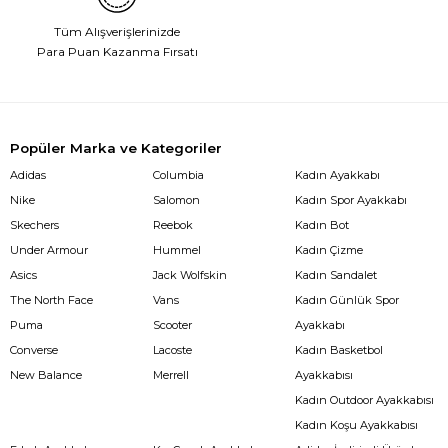
Tüm Alışverişlerinizde
Para Puan Kazanma Fırsatı
Popüler Marka ve Kategoriler
Adidas
Columbia
Kadın Ayakkabı
Nike
Salomon
Kadın Spor Ayakkabı
Skechers
Reebok
Kadın Bot
Under Armour
Hummel
Kadın Çizme
Asics
Jack Wolfskin
Kadın Sandalet
The North Face
Vans
Kadın Günlük Spor
Puma
Scooter
Ayakkabı
Converse
Lacoste
Kadın Basketbol
New Balance
Merrell
Ayakkabısı
Kadın Outdoor Ayakkabısı
Kadın Koşu Ayakkabısı