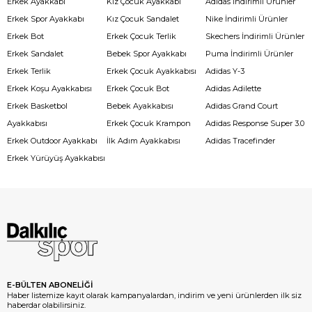
Erkek Ayakkabı
Kız Çocuk Ayakkabı
Adidas İndirimli Ürünler
Erkek Spor Ayakkabı
Kız Çocuk Sandalet
Nike İndirimli Ürünler
Erkek Bot
Erkek Çocuk Terlik
Skechers İndirimli Ürünler
Erkek Sandalet
Bebek Spor Ayakkabı
Puma İndirimli Ürünler
Erkek Terlik
Erkek Çocuk Ayakkabısı
Adidas Y-3
Erkek Koşu Ayakkabısı
Erkek Çocuk Bot
Adidas Adilette
Erkek Basketbol
Bebek Ayakkabısı
Adidas Grand Court
Ayakkabısı
Erkek Çocuk Krampon
Adidas Response Super 3.0
Erkek Outdoor Ayakkabı
İlk Adım Ayakkabısı
Adidas Tracefinder
Erkek Yürüyüş Ayakkabısı
E-BÜLTEN ABONELİĞİ
Haber listemize kayıt olarak kampanyalardan, indirim ve yeni ürünlerden ilk siz
haberdar olabilirsiniz.