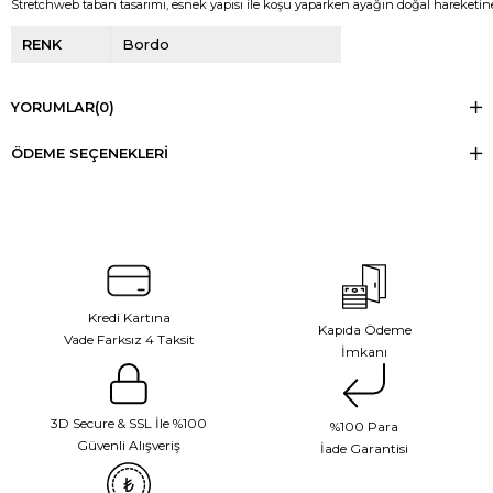
Stretchweb taban tasarımı, esnek yapısı ile koşu yaparken ayağın doğal hareketi
RENK
Bordo
YORUMLAR
(0)
ÖDEME SEÇENEKLERI
Kredi Kartına
Kapıda Ödeme
Vade Farksız 4 Taksit
İmkanı
3D Secure & SSL İle %100
%100 Para
Güvenli Alışveriş
İade Garantisi