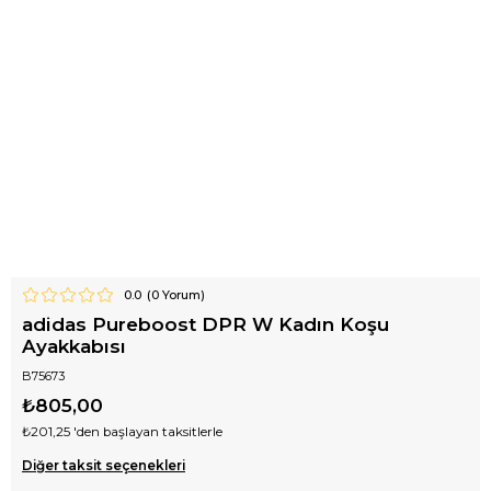
0.0
(
0
Yorum)
adidas Pureboost DPR W Kadın Koşu
Ayakkabısı
B75673
₺805,00
₺201,25
'den başlayan taksitlerle
Diğer taksit seçenekleri