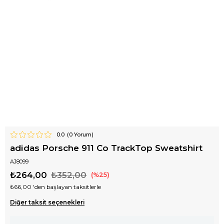
0.0
(
0
Yorum)
adidas Porsche 911 Co TrackTop Sweatshirt
AJ8099
₺264,00
₺352,00
25
₺66,00
'den başlayan taksitlerle
Diğer taksit seçenekleri