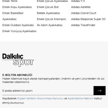
Erkek Terlik
Erkek Çocuk Ayakkabısı
Adidas Y-3
Erkek Koşu Ayakkabısı
Erkek Çocuk Bot
Adidas Adilette
Erkek Basketbol
Bebek Ayakkabısı
Adidas Grand Court
Ayakkabısı
Erkek Çocuk Krampon
Adidas Response Super 3.0
Erkek Outdoor Ayakkabı
İlk Adım Ayakkabısı
Adidas Tracefinder
Erkek Yürüyüş Ayakkabısı
E-BÜLTEN ABONELİĞİ
Haber listemize kayıt olarak kampanyalardan, indirim ve yeni ürünlerden ilk siz
haberdar olabilirsiniz.
Kaydolarak
Kişisel Verilerin Korunması Kanunu
ve
Aydınlatma Metnini
kabul
etmiş olursunuz.