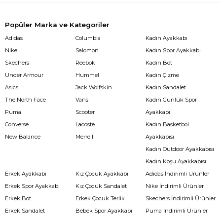
Popüler Marka ve Kategoriler
Adidas
Columbia
Kadın Ayakkabı
Nike
Salomon
Kadın Spor Ayakkabı
Skechers
Reebok
Kadın Bot
Under Armour
Hummel
Kadın Çizme
Asics
Jack Wolfskin
Kadın Sandalet
The North Face
Vans
Kadın Günlük Spor
Puma
Scooter
Ayakkabı
Converse
Lacoste
Kadın Basketbol
New Balance
Merrell
Ayakkabısı
Kadın Outdoor Ayakkabısı
Kadın Koşu Ayakkabısı
Erkek Ayakkabı
Kız Çocuk Ayakkabı
Adidas İndirimli Ürünler
Erkek Spor Ayakkabı
Kız Çocuk Sandalet
Nike İndirimli Ürünler
Erkek Bot
Erkek Çocuk Terlik
Skechers İndirimli Ürünler
Erkek Sandalet
Bebek Spor Ayakkabı
Puma İndirimli Ürünler