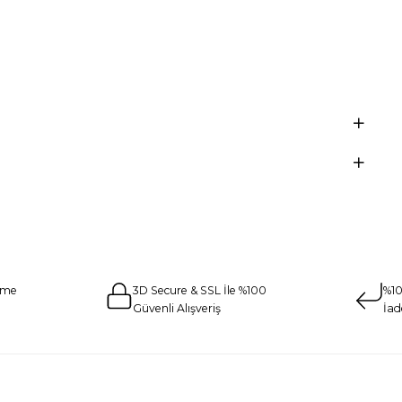
eme
3D Secure & SSL İle %100
%10
Güvenli Alışveriş
İad