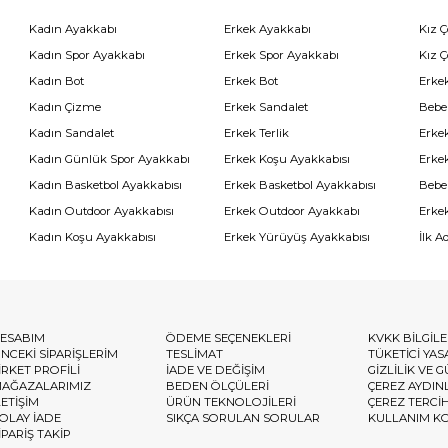
Kadın Ayakkabı
Erkek Ayakkabı
Kız 
Kadın Spor Ayakkabı
Erkek Spor Ayakkabı
Kız 
Kadın Bot
Erkek Bot
Erkek
Kadın Çizme
Erkek Sandalet
Bebe
Kadın Sandalet
Erkek Terlik
Erke
Kadın Günlük Spor Ayakkabı
Erkek Koşu Ayakkabısı
Erke
Kadın Basketbol Ayakkabısı
Erkek Basketbol Ayakkabısı
Bebe
Kadın Outdoor Ayakkabısı
Erkek Outdoor Ayakkabı
Erke
Kadın Koşu Ayakkabısı
Erkek Yürüyüş Ayakkabısı
İlk A
ESABIM
ÖDEME SEÇENEKLERİ
KVKK BİLGİL
NCEKİ SİPARİŞLERİM
TESLİMAT
TÜKETİCİ YAS
İRKET PROFİLİ
İADE VE DEĞİŞİM
GİZLİLİK VE 
AĞAZALARIMIZ
BEDEN ÖLÇÜLERİ
ÇEREZ AYDIN
LETİŞİM
ÜRÜN TEKNOLOJİLERİ
ÇEREZ TERCİ
OLAY İADE
SIKÇA SORULAN SORULAR
KULLANIM K
İPARİŞ TAKİP