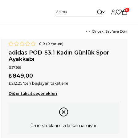
0
< < Önceki Sayfaya Dön
0.0
(
0
Yorum)
adidas POD-S3.1 Kadın Günlük Spor
Ayakkabı
B37366
₺849,00
₺212,25
'den başlayan taksitlerle
Diğer taksit seçenekleri
Ürün stoklarımızda kalmamıştır.