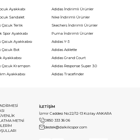
Çocuk Ayakkabı
Adidas İndirimli Ürünler
Çocuk Sandalet
Nike İndirimli Ürünler
 Çocuk Terlik
Skechers İndirimli Ürünler
k Spor Ayakkabı
Puma İndirimli Ürünler
k Çocuk Ayakkabısı
Adidas Y-3
k Çocuk Bot
Adidas Adilette
k Ayakkabısı
Adidas Grand Court
k Çocuk Krampon
Adidas Response Super 3.0
dım Ayakkabısı
Adidas Tracefinder
ENDİRMESİ
İLETİŞİM
ASI
İzmir Caddesi No:22/12-13 Kızılay ANKARA
GÜVENLİK
0850 333 36 06
LATMA METNİ
HLERİM
destek@dalkilicspor.com
OŞULLARI