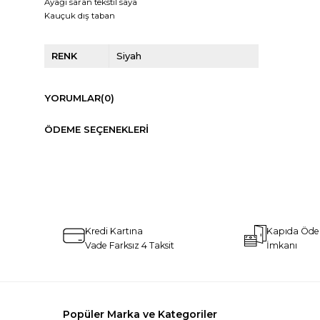
Ayağı saran tekstil saya
Kauçuk dış taban
RENK
Siyah
YORUMLAR
(0)
ÖDEME SEÇENEKLERI
Kredi Kartına
Kapıda Öd
Vade Farksız 4 Taksit
İmkanı
Popüler Marka ve Kategoriler