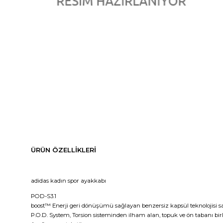
ÜRÜN ÖZELLIKLERI
adidas kadın spor ayakkabı
POD-S3.1
boost™ Enerji geri dönüşümü sağlayan benzersiz kapsül teknolojisi say
P.O.D. System, Torsion sisteminden ilham alan, topuk ve ön tabanı bir