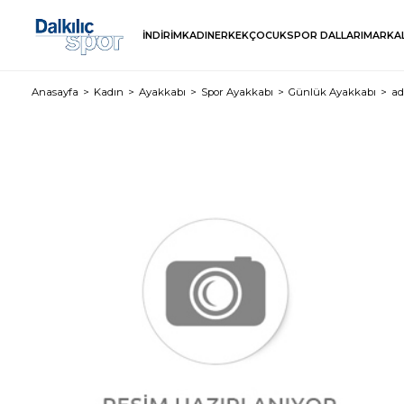
İNDİRİM
KADIN
ERKEK
ÇOCUK
SPOR DALLARI
MARKA
Anasayfa
Kadın
Ayakkabı
Spor Ayakkabı
Günlük Ayakkabı
ad