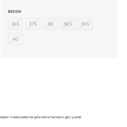
BEDEN
36.5
37.5
38
38.5
39.5
40
taban materyallerine göre daha fazlasını geri yükler