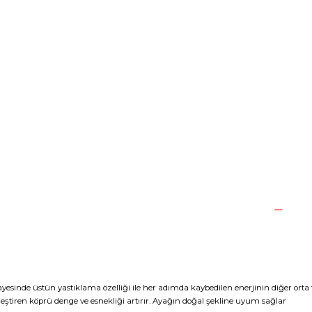
esinde üstün yastıklama özelliği ile her adımda kaybedilen enerjinin diğer orta 
leştiren köprü denge ve esnekliği artırır. Ayağın doğal şekline uyum sağlar