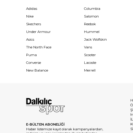
Adidas
Columbia
Nike
Salomon
Skechers
Reebok
Under Armour
Hummel
Asics
Jack Wolfskin
The North Face
Vans
Puma
Scooter
Converse
Lacoste
New Balance
Merrell
H
Ö
Ş
M
İ
K
E-BÜLTEN ABONELİĞİ
S
Haber listemize kayıt olarak kampanyalardan,