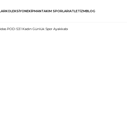
LAR
KOLEKSİYON
EKİPMAN
TAKIM SPORLARI
ATLETİZM
BLOG
idas POD-S3.1 Kadın Günlük Spor Ayakkabı