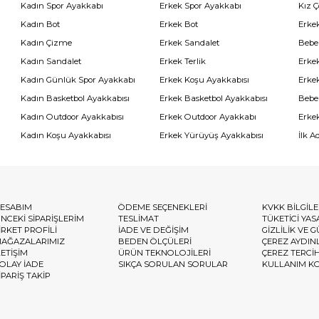
Kadın Spor Ayakkabı
Erkek Spor Ayakkabı
Kız 
Kadın Bot
Erkek Bot
Erkek
Kadın Çizme
Erkek Sandalet
Bebe
Kadın Sandalet
Erkek Terlik
Erke
Kadın Günlük Spor Ayakkabı
Erkek Koşu Ayakkabısı
Erke
Kadın Basketbol Ayakkabısı
Erkek Basketbol Ayakkabısı
Bebe
Kadın Outdoor Ayakkabısı
Erkek Outdoor Ayakkabı
Erke
Kadın Koşu Ayakkabısı
Erkek Yürüyüş Ayakkabısı
İlk A
ESABIM
ÖDEME SEÇENEKLERİ
KVKK BİLGİL
NCEKİ SİPARİŞLERİM
TESLİMAT
TÜKETİCİ YAS
İRKET PROFİLİ
İADE VE DEĞİŞİM
GİZLİLİK VE 
AĞAZALARIMIZ
BEDEN ÖLÇÜLERİ
ÇEREZ AYDIN
LETİŞİM
ÜRÜN TEKNOLOJİLERİ
ÇEREZ TERCİ
OLAY İADE
SIKÇA SORULAN SORULAR
KULLANIM K
İPARİŞ TAKİP