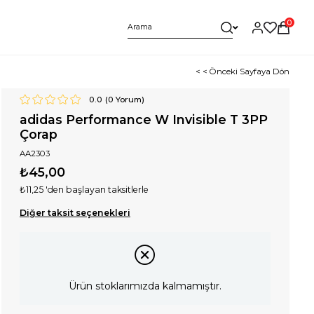
0
< < Önceki Sayfaya Dön
0.0
(
0
Yorum)
adidas Performance W Invisible T 3PP
Çorap
AA2303
₺45,00
₺11,25
'den başlayan taksitlerle
Diğer taksit seçenekleri
Ürün stoklarımızda kalmamıştır.