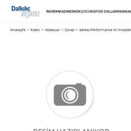
İNDİRİM
KADIN
ERKEK
ÇOCUK
SPOR DALLARI
MARKA
Anasayfa
Kadın
Aksesuar
Çorap
adidas Performance W Invisible