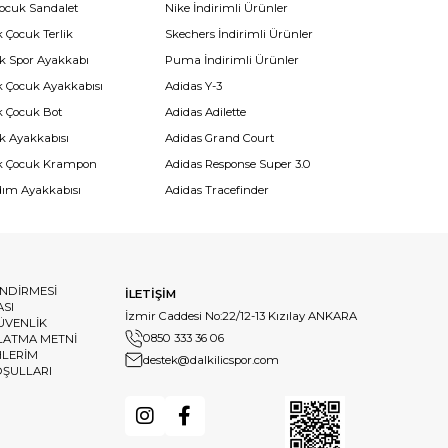
Çocuk Sandalet
Nike İndirimli Ürünler
 Çocuk Terlik
Skechers İndirimli Ürünler
k Spor Ayakkabı
Puma İndirimli Ürünler
k Çocuk Ayakkabısı
Adidas Y-3
k Çocuk Bot
Adidas Adilette
k Ayakkabısı
Adidas Grand Court
k Çocuk Krampon
Adidas Response Super 3.0
dım Ayakkabısı
Adidas Tracefinder
ENDİRMESİ
İLETİŞİM
ASI
İzmir Caddesi No:22/12-13 Kızılay ANKARA
GÜVENLİK
0850 333 36 06
LATMA METNİ
HLERİM
destek@dalkilicspor.com
OŞULLARI