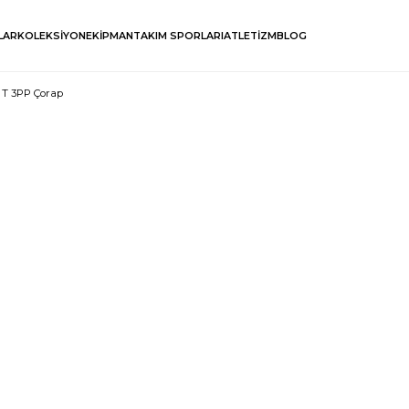
LAR
KOLEKSİYON
EKİPMAN
TAKIM SPORLARI
ATLETİZM
BLOG
 T 3PP Çorap