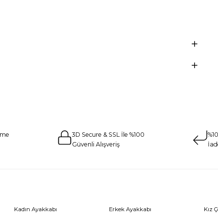
eme
3D Secure & SSL İle %100
%10
Güvenli Alışveriş
İad
Kadın Ayakkabı
Erkek Ayakkabı
Kız 