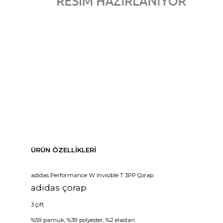
ÜRÜN ÖZELLIKLERI
adidas Performance W Invisible T 3PP Çorap
adidas çorap
3 çift
%59 pamuk, %39 polyester, %2 elastan