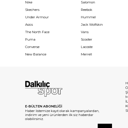
Nike
Salomon
Skechers
Reebok
Under Armour
Hummel
Asics
Jack Wolfskin
The North Face
Vans
Puma
Scooter
Converse
Lacoste
New Balance
Merrell
H
Ö
Ş
M
İ
K
E-BÜLTEN ABONELİĞİ
S
Haber listemize kayıt olarak kampanyalardan,
indirim ve yeni ürünlerden ilk siz haberdar
olabilirsiniz.