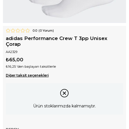
0.0
(
0
Yorum)
adidas Performance Crew T 3pp Unisex
Çorap
AA2329
₺65,00
₺16,25
'den başlayan taksitlerle
Diğer taksit seçenekleri
Ürün stoklarımızda kalmamıştır.