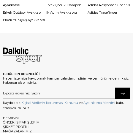
Ayakkabısı
Erkek Çocuk Krampon
Adidas Response Super 3.0
Erkek Outdoor Ayakkabı
İlk Adım Ayakkabısı
Adidas Tracefinder
Erkek Yürüyüş Ayakkabısı
E-BÜLTEN ABONELİĞİ
Haber listemize kayıt olarak kampanyalardan, indirim ve yeni ürünlerden ilk siz
haberdar olabilirsiniz.
Kaydolarak
Kişisel Verilerin Korunması Kanunu
ve
Aydınlatma Metnini
kabul
etmiş olursunuz.
HESABIM
ÖNCEKİ SİPARİŞLERİM
ŞİRKET PROFİLİ
MAĞAZALARIMIZ