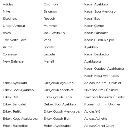
Adidas
Columbia
Kadın Ayakkabı
Nike
Salomon
Kadın Spor Ayakkabı
Skechers
Reebok
Kadın Bot
Under Armour
Hummel
Kadın Çizme
Asics
Jack Wolfskin
Kadın Sandalet
The North Face
Vans
Kadın Günlük Spor
Puma
Scooter
Ayakkabı
Converse
Lacoste
Kadın Basketbol
New Balance
Merrell
Ayakkabısı
Kadın Outdoor Ayakkabısı
Kadın Koşu Ayakkabısı
Erkek Ayakkabı
Kız Çocuk Ayakkabı
Adidas İndirimli Ürünler
Erkek Spor Ayakkabı
Kız Çocuk Sandalet
Nike İndirimli Ürünler
Erkek Bot
Erkek Çocuk Terlik
Skechers İndirimli Ürünler
Erkek Sandalet
Bebek Spor Ayakkabı
Puma İndirimli Ürünler
Erkek Terlik
Erkek Çocuk Ayakkabısı
Adidas Y-3
Erkek Koşu Ayakkabısı
Erkek Çocuk Bot
Adidas Adilette
Erkek Basketbol
Bebek Ayakkabısı
Adidas Grand Court