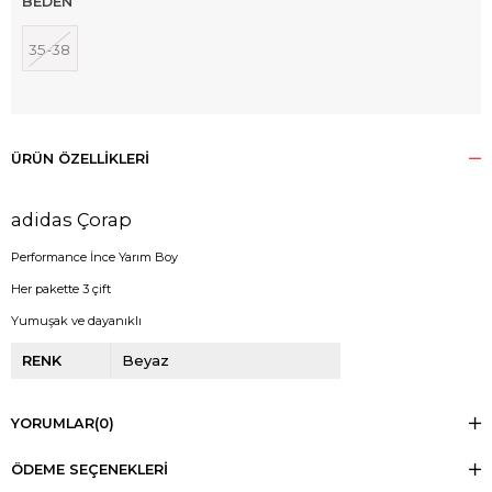
BEDEN
35-38
ÜRÜN ÖZELLIKLERI
adidas Çorap
Performance İnce Yarım Boy
Her pakette 3 çift
Yumuşak ve dayanıklı
RENK
Beyaz
YORUMLAR
(0)
ÖDEME SEÇENEKLERI