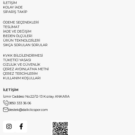
İLETİŞİM
KOLAY İADE
SİPARİŞ TAKİP
ÖDEME SEÇENEKLERİ
TESLİMAT
İADE VE DEĞİŞİM
BEDEN ÖLÇÜLERİ
ÜRÜN TEKNOLOJİLERİ
SIKÇA SORULAN SORULAR
KVKK BİLGİLENDİRMESİ
TÜKETİCİ YASASI
GİZLİLİK VE GÜVENLİK
ÇEREZ AYDINLATMA METNİ
ÇEREZ TERCİHLERİM
KULLANIM KOŞULLARI
İLETİŞİM
İzmir Caddesi No:22/12-13 Kızılay ANKARA
0850 333 36 06
destek@dalkilicspor.com