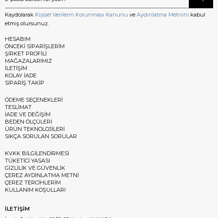
Kaydolarak
Kişisel Verilerin Korunması Kanunu
ve
Aydınlatma Metnini
kabul
etmiş olursunuz.
HESABIM
ÖNCEKİ SİPARİŞLERİM
ŞİRKET PROFİLİ
MAĞAZALARIMIZ
İLETİŞİM
KOLAY İADE
SİPARİŞ TAKİP
ÖDEME SEÇENEKLERİ
TESLİMAT
İADE VE DEĞİŞİM
BEDEN ÖLÇÜLERİ
ÜRÜN TEKNOLOJİLERİ
SIKÇA SORULAN SORULAR
KVKK BİLGİLENDİRMESİ
TÜKETİCİ YASASI
GİZLİLİK VE GÜVENLİK
ÇEREZ AYDINLATMA METNİ
ÇEREZ TERCİHLERİM
KULLANIM KOŞULLARI
İLETİŞİM