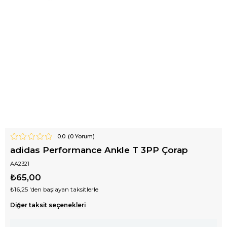
0.0
(
0
Yorum)
adidas Performance Ankle T 3PP Çorap
AA2321
₺65,00
₺16,25
'den başlayan taksitlerle
Diğer taksit seçenekleri