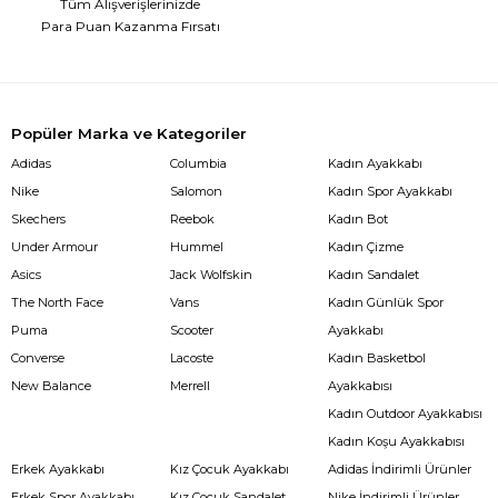
Tüm Alışverişlerinizde
Para Puan Kazanma Fırsatı
Popüler Marka ve Kategoriler
Adidas
Columbia
Kadın Ayakkabı
Nike
Salomon
Kadın Spor Ayakkabı
Skechers
Reebok
Kadın Bot
Under Armour
Hummel
Kadın Çizme
Asics
Jack Wolfskin
Kadın Sandalet
The North Face
Vans
Kadın Günlük Spor
Puma
Scooter
Ayakkabı
Converse
Lacoste
Kadın Basketbol
New Balance
Merrell
Ayakkabısı
Kadın Outdoor Ayakkabısı
Kadın Koşu Ayakkabısı
Erkek Ayakkabı
Kız Çocuk Ayakkabı
Adidas İndirimli Ürünler
Erkek Spor Ayakkabı
Kız Çocuk Sandalet
Nike İndirimli Ürünler