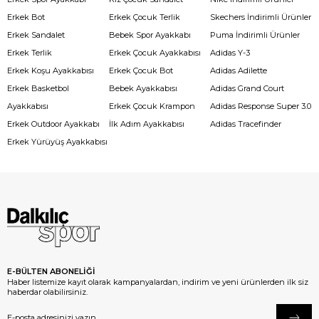
Erkek Bot
Erkek Çocuk Terlik
Skechers İndirimli Ürünler
Erkek Sandalet
Bebek Spor Ayakkabı
Puma İndirimli Ürünler
Erkek Terlik
Erkek Çocuk Ayakkabısı
Adidas Y-3
Erkek Koşu Ayakkabısı
Erkek Çocuk Bot
Adidas Adilette
Erkek Basketbol
Bebek Ayakkabısı
Adidas Grand Court
Ayakkabısı
Erkek Çocuk Krampon
Adidas Response Super 3.0
Erkek Outdoor Ayakkabı
İlk Adım Ayakkabısı
Adidas Tracefinder
Erkek Yürüyüş Ayakkabısı
E-BÜLTEN ABONELİĞİ
Haber listemize kayıt olarak kampanyalardan, indirim ve yeni ürünlerden ilk siz
haberdar olabilirsiniz.