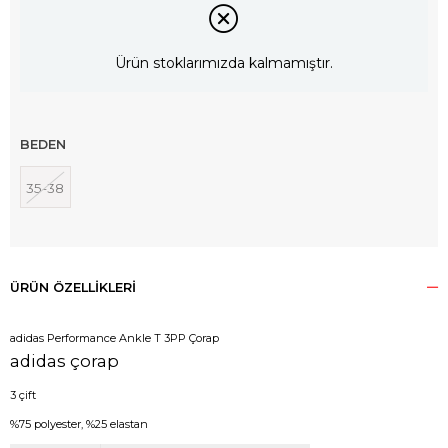
Ürün stoklarımızda kalmamıştır.
BEDEN
35-38
ÜRÜN ÖZELLIKLERI
adidas Performance Ankle T 3PP Çorap
adidas çorap
3 çift
%75 polyester, %25 elastan