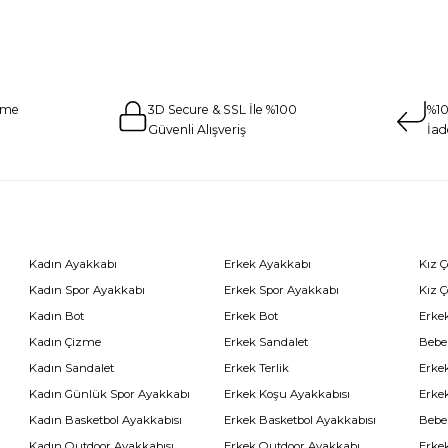
eme
3D Secure & SSL İle %100
%10
Güvenli Alışveriş
İad
Kadın Ayakkabı
Erkek Ayakkabı
Kız 
Kadın Spor Ayakkabı
Erkek Spor Ayakkabı
Kız 
Kadın Bot
Erkek Bot
Erkek
Kadın Çizme
Erkek Sandalet
Bebe
Kadın Sandalet
Erkek Terlik
Erke
Kadın Günlük Spor Ayakkabı
Erkek Koşu Ayakkabısı
Erke
Kadın Basketbol Ayakkabısı
Erkek Basketbol Ayakkabısı
Bebe
Kadın Outdoor Ayakkabısı
Erkek Outdoor Ayakkabı
Erke