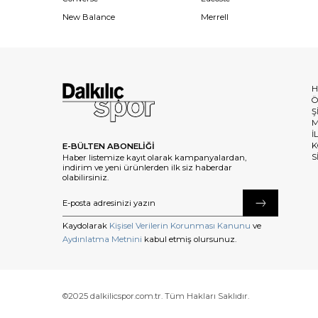
New Balance
Merrell
H
Ö
Ş
M
İ
K
E-BÜLTEN ABONELİĞİ
S
Haber listemize kayıt olarak kampanyalardan,
indirim ve yeni ürünlerden ilk siz haberdar
olabilirsiniz.
Kaydolarak
Kişisel Verilerin Korunması Kanunu
ve
Aydınlatma Metnini
kabul etmiş olursunuz.
©2025 dalkilicspor.com.tr. Tüm Hakları Saklıdır.