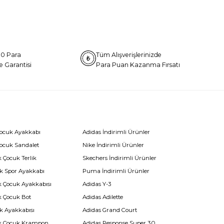
0 Para
Tüm Alışverişlerinizde
e Garantisi
Para Puan Kazanma Fırsatı
Çocuk Ayakkabı
Adidas İndirimli Ürünler
Çocuk Sandalet
Nike İndirimli Ürünler
 Çocuk Terlik
Skechers İndirimli Ürünler
k Spor Ayakkabı
Puma İndirimli Ürünler
k Çocuk Ayakkabısı
Adidas Y-3
k Çocuk Bot
Adidas Adilette
k Ayakkabısı
Adidas Grand Court
k Çocuk Krampon
Adidas Response Super 3.0