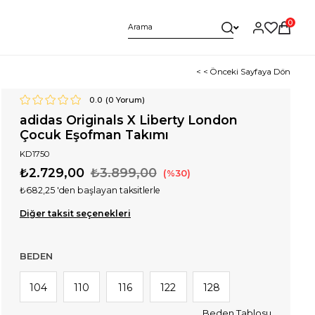
0
< < Önceki Sayfaya Dön
0.0
(
0
Yorum)
adidas Originals X Liberty London
Çocuk Eşofman Takımı
KD1750
₺2.729,00
₺3.899,00
30
₺682,25
'den başlayan taksitlerle
Diğer taksit seçenekleri
BEDEN
104
110
116
122
128
Beden Tablosu