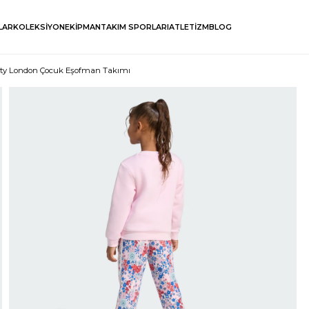
LAR
KOLEKSİYON
EKİPMAN
TAKIM SPORLARI
ATLETİZM
BLOG
erty London Çocuk Eşofman Takımı