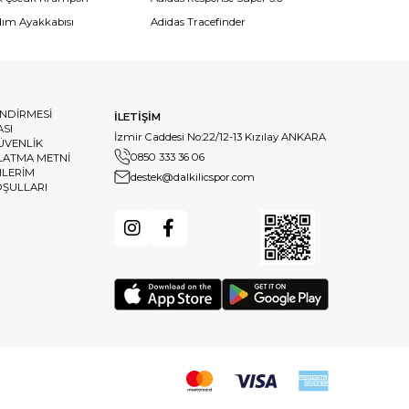
dım Ayakkabısı
Adidas Tracefinder
ENDİRMESİ
İLETİŞİM
ASI
İzmir Caddesi No:22/12-13 Kızılay ANKARA
GÜVENLİK
0850 333 36 06
LATMA METNİ
HLERİM
destek@dalkilicspor.com
OŞULLARI