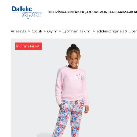
İNDİRİM
KADIN
ERKEK
ÇOCUK
SPOR DALLARI
MARKA
Anasayfa
Çocuk
Giyim
Eşofman Takımı
adidas Originals X Lib
İndirim Fırsatı