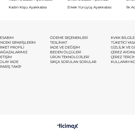
Kadın Koşu Ayakkabısı
Erkek Yürüyüş Ayakkabısı
İlk A
ESABIM
ÖDEME SEÇENEKLERİ
KVKK BİLGİL
NCEKİ SİPARİŞLERİM
TESLİMAT
TÜKETİCİ YAS
İRKET PROFİLİ
İADE VE DEĞİŞİM
GİZLİLİK VE 
AĞAZALARIMIZ
BEDEN ÖLÇÜLERİ
ÇEREZ AYDIN
LETİŞİM
ÜRÜN TEKNOLOJİLERİ
ÇEREZ TERCİ
OLAY İADE
SIKÇA SORULAN SORULAR
KULLANIM K
İPARİŞ TAKİP