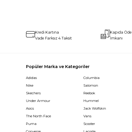
Kredi Kartına
Kapıda Öd
Vade Farksız 4 Taksit
İmkanı
Popüler Marka ve Kategoriler
Adidas
Columbia
Nike
Salomon
Skechers
Reebok
Under Armour
Hummel
Asics
Jack Wolfskin
The North Face
Vans
Puma
Scooter
Converse
Lacoste