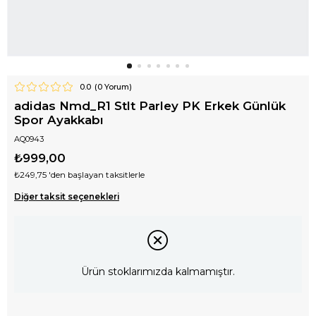
0.0
(
0
Yorum)
adidas Nmd_R1 Stlt Parley PK Erkek Günlük
Spor Ayakkabı
AQ0943
₺999,00
₺249,75
'den başlayan taksitlerle
Diğer taksit seçenekleri
Ürün stoklarımızda kalmamıştır.