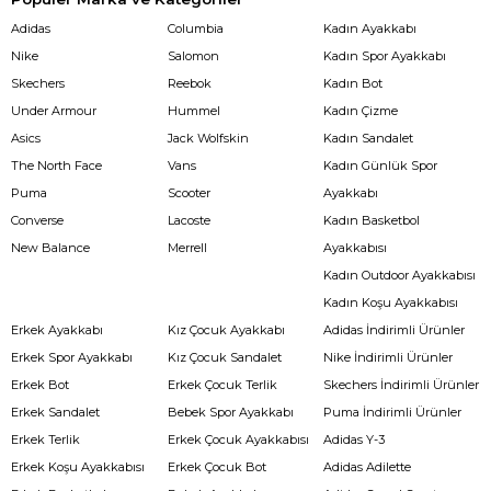
Adidas
Columbia
Kadın Ayakkabı
Nike
Salomon
Kadın Spor Ayakkabı
Skechers
Reebok
Kadın Bot
Under Armour
Hummel
Kadın Çizme
Asics
Jack Wolfskin
Kadın Sandalet
The North Face
Vans
Kadın Günlük Spor
Puma
Scooter
Ayakkabı
Converse
Lacoste
Kadın Basketbol
New Balance
Merrell
Ayakkabısı
Kadın Outdoor Ayakkabısı
Kadın Koşu Ayakkabısı
Erkek Ayakkabı
Kız Çocuk Ayakkabı
Adidas İndirimli Ürünler
Erkek Spor Ayakkabı
Kız Çocuk Sandalet
Nike İndirimli Ürünler
Erkek Bot
Erkek Çocuk Terlik
Skechers İndirimli Ürünler
Erkek Sandalet
Bebek Spor Ayakkabı
Puma İndirimli Ürünler
Erkek Terlik
Erkek Çocuk Ayakkabısı
Adidas Y-3
Erkek Koşu Ayakkabısı
Erkek Çocuk Bot
Adidas Adilette