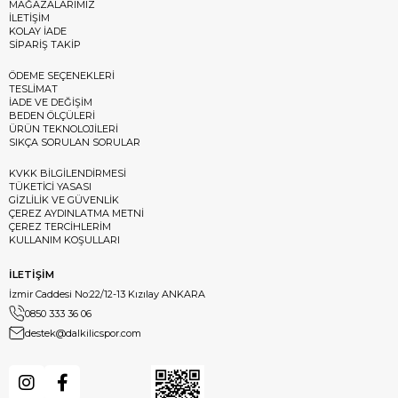
MAĞAZALARIMIZ
İLETİŞİM
KOLAY İADE
SİPARİŞ TAKİP
ÖDEME SEÇENEKLERİ
TESLİMAT
İADE VE DEĞİŞİM
BEDEN ÖLÇÜLERİ
ÜRÜN TEKNOLOJİLERİ
SIKÇA SORULAN SORULAR
KVKK BİLGİLENDİRMESİ
TÜKETİCİ YASASI
GİZLİLİK VE GÜVENLİK
ÇEREZ AYDINLATMA METNİ
ÇEREZ TERCİHLERİM
KULLANIM KOŞULLARI
İLETİŞİM
İzmir Caddesi No:22/12-13 Kızılay ANKARA
0850 333 36 06
destek@dalkilicspor.com