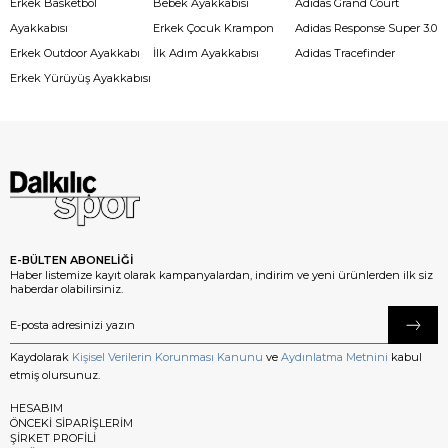
Erkek Basketbol
Bebek Ayakkabısı
Adidas Grand Court
Ayakkabısı
Erkek Çocuk Krampon
Adidas Response Super 3.0
Erkek Outdoor Ayakkabı
İlk Adım Ayakkabısı
Adidas Tracefinder
Erkek Yürüyüş Ayakkabısı
E-BÜLTEN ABONELİĞİ
Haber listemize kayıt olarak kampanyalardan, indirim ve yeni ürünlerden ilk siz
haberdar olabilirsiniz.
Kaydolarak
Kişisel Verilerin Korunması Kanunu
ve
Aydınlatma Metnini
kabul
etmiş olursunuz.
HESABIM
ÖNCEKİ SİPARİŞLERİM
ŞİRKET PROFİLİ