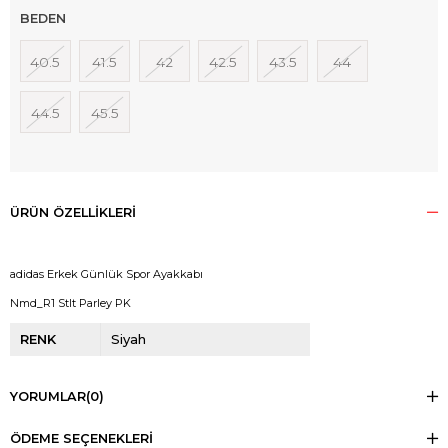
BEDEN
40.5
41.5
42
42.5
43.5
44
44.5
45.5
ÜRÜN ÖZELLIKLERI
adidas Erkek Günlük Spor Ayakkabı
Nmd_R1 Stlt Parley PK
RENK
Siyah
YORUMLAR
(0)
ÖDEME SEÇENEKLERI