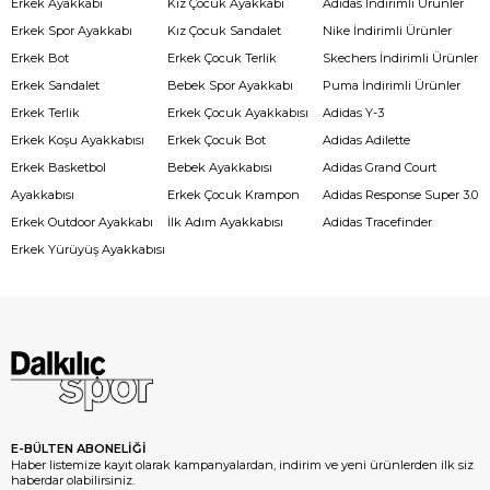
Erkek Ayakkabı
Kız Çocuk Ayakkabı
Adidas İndirimli Ürünler
Erkek Spor Ayakkabı
Kız Çocuk Sandalet
Nike İndirimli Ürünler
Erkek Bot
Erkek Çocuk Terlik
Skechers İndirimli Ürünler
Erkek Sandalet
Bebek Spor Ayakkabı
Puma İndirimli Ürünler
Erkek Terlik
Erkek Çocuk Ayakkabısı
Adidas Y-3
Erkek Koşu Ayakkabısı
Erkek Çocuk Bot
Adidas Adilette
Erkek Basketbol
Bebek Ayakkabısı
Adidas Grand Court
Ayakkabısı
Erkek Çocuk Krampon
Adidas Response Super 3.0
Erkek Outdoor Ayakkabı
İlk Adım Ayakkabısı
Adidas Tracefinder
Erkek Yürüyüş Ayakkabısı
E-BÜLTEN ABONELİĞİ
Haber listemize kayıt olarak kampanyalardan, indirim ve yeni ürünlerden ilk siz
haberdar olabilirsiniz.