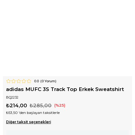
0.0
(
0
Yorum)
adidas MUFC 3S Track Top Erkek Sweatshirt
BQ2232
₺214,00
₺285,00
25
₺53,50
'den başlayan taksitlerle
Diğer taksit seçenekleri