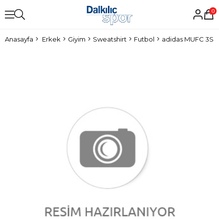
0
Anasayfa
Erkek
Giyim
Sweatshirt
Futbol
adidas MUFC 3S T