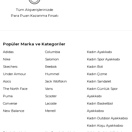
Tüm Alışverişlerinizde
Para Puan Kazanma Fırsatı
Popüler Marka ve Kategoriler
Adidas
Columbia
Kadın Ayakkabı
Nike
Salomon
Kadın Spor Ayakkabı
Skechers
Reebok
Kadın Bot
Under Armour
Hummel
Kadın Çizme
Asics
Jack Wolfskin
Kadın Sandalet
The North Face
Vans
Kadın Günlük Spor
Puma
Scooter
Ayakkabı
Converse
Lacoste
Kadın Basketbol
New Balance
Merrell
Ayakkabısı
Kadın Outdoor Ayakkabısı
Kadın Koşu Ayakkabısı