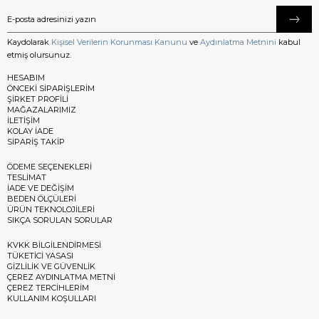
Kaydolarak
Kişisel Verilerin Korunması Kanunu
ve
Aydınlatma Metnini
kabul
etmiş olursunuz.
HESABIM
ÖNCEKİ SİPARİŞLERİM
ŞİRKET PROFİLİ
MAĞAZALARIMIZ
İLETİŞİM
KOLAY İADE
SİPARİŞ TAKİP
ÖDEME SEÇENEKLERİ
TESLİMAT
İADE VE DEĞİŞİM
BEDEN ÖLÇÜLERİ
ÜRÜN TEKNOLOJİLERİ
SIKÇA SORULAN SORULAR
KVKK BİLGİLENDİRMESİ
TÜKETİCİ YASASI
GİZLİLİK VE GÜVENLİK
ÇEREZ AYDINLATMA METNİ
ÇEREZ TERCİHLERİM
KULLANIM KOŞULLARI