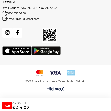
İLETİŞİM
İzmir Caddesi No:22/12-13 Kızılay ANKARA
0850 333 36 06
destek@dalkilicspor.com
©2025 dalkilicspor.com.tr. Tüm Hakları Saklıdır.
₺285,00
%25
₺214,00