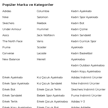
Popüler Marka ve Kategoriler
Adidas
Columbia
Kadın Ayakkabı
Nike
Salomon
Kadın Spor Ayakkabı
Skechers
Reebok
Kadın Bot
Under Armour
Hummel
Kadın Çizme
Asics
Jack Wolfskin
Kadın Sandalet
The North Face
Vans
Kadın Günlük Spor
Puma
Scooter
Ayakkabı
Converse
Lacoste
Kadın Basketbol
New Balance
Merrell
Ayakkabısı
Kadın Outdoor Ayakkabısı
Kadın Koşu Ayakkabısı
Erkek Ayakkabı
Kız Çocuk Ayakkabı
Adidas İndirimli Ürünler
Erkek Spor Ayakkabı
Kız Çocuk Sandalet
Nike İndirimli Ürünler
Erkek Bot
Erkek Çocuk Terlik
Skechers İndirimli Ürünler
Erkek Sandalet
Bebek Spor Ayakkabı
Puma İndirimli Ürünler
Erkek Terlik
Erkek Çocuk Ayakkabısı
Adidas Y-3
Erkek Koşu Ayakkabısı
Erkek Çocuk Bot
Adidas Adilette