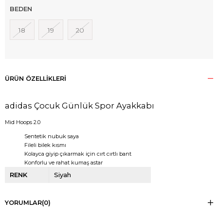
BEDEN
18
19
20
ÜRÜN ÖZELLIKLERI
adidas Çocuk Günlük Spor Ayakkabı
Mid Hoops 2.0
Sentetik nubuk saya
Fileli bilek kısmı
Kolayca giyip çıkarmak için cırt cırtlı bant
Konforlu ve rahat kumaş astar
RENK
Siyah
YORUMLAR
(0)