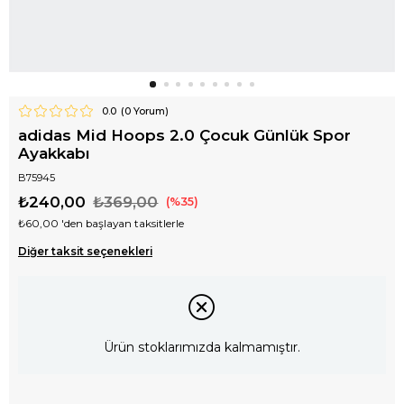
0.0
(
0
Yorum)
adidas Mid Hoops 2.0 Çocuk Günlük Spor
Ayakkabı
B75945
₺240,00
₺369,00
35
₺60,00
'den başlayan taksitlerle
Diğer taksit seçenekleri
Ürün stoklarımızda kalmamıştır.