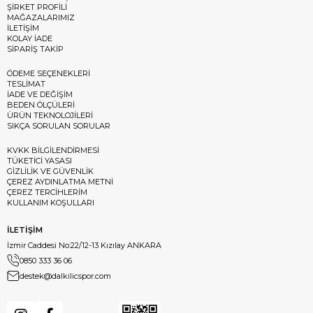
ŞİRKET PROFİLİ
MAĞAZALARIMIZ
İLETİŞİM
KOLAY İADE
SİPARİŞ TAKİP
ÖDEME SEÇENEKLERİ
TESLİMAT
İADE VE DEĞİŞİM
BEDEN ÖLÇÜLERİ
ÜRÜN TEKNOLOJİLERİ
SIKÇA SORULAN SORULAR
KVKK BİLGİLENDİRMESİ
TÜKETİCİ YASASI
GİZLİLİK VE GÜVENLİK
ÇEREZ AYDINLATMA METNİ
ÇEREZ TERCİHLERİM
KULLANIM KOŞULLARI
İLETİŞİM
İzmir Caddesi No:22/12-13 Kızılay ANKARA
0850 333 36 06
destek@dalkilicspor.com