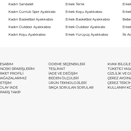
Kadın Sandalet
Erkek Terlik
Erke
Kadın Günlük Spor Ayakkabı
Erkek Koşu Ayakkabısı
Erke
Kadın Basketbol Ayakkabısı
Erkek Basketbol Ayakkabısı
Bebe
Kadın Outdoor Ayakkabısı
Erkek Outdoor Ayakkabı
Erke
Kadın Koşu Ayakkabısı
Erkek Yürüyüş Ayakkabısı
İlk A
ESABIM
ÖDEME SEÇENEKLERİ
KVKK BİLGİL
NCEKİ SİPARİŞLERİM
TESLİMAT
TÜKETİCİ YAS
İRKET PROFİLİ
İADE VE DEĞİŞİM
GİZLİLİK VE 
AĞAZALARIMIZ
BEDEN ÖLÇÜLERİ
ÇEREZ AYDIN
LETİŞİM
ÜRÜN TEKNOLOJİLERİ
ÇEREZ TERCİ
OLAY İADE
SIKÇA SORULAN SORULAR
KULLANIM K
İPARİŞ TAKİP