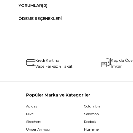
YORUMLAR
(0)
ÖDEME SEÇENEKLERI
Kredi Kartına
Kapıda Öd
Vade Farksız 4 Taksit
İmkanı
Popüler Marka ve Kategoriler
Adidas
Columbia
Nike
Salomon
Skechers
Reebok
Under Armour
Hummel