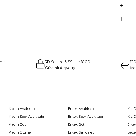
eme
3D Secure & SSL İle %100
%10
Güvenli Alışveriş
İad
Kadın Ayakkabı
Erkek Ayakkabı
Kız 
Kadın Spor Ayakkabı
Erkek Spor Ayakkabı
Kız 
Kadın Bot
Erkek Bot
Erkek
Kadın Çizme
Erkek Sandalet
Bebe