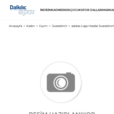
İNDİRİM
KADIN
ERKEK
ÇOCUK
SPOR DALLARI
MARKA
Anasayfa
Kadın
Giyim
Sweatshirt
adidas Logo Hoodie Sweatshirt