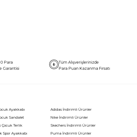
0 Para
Tüm Alışverişlerinizde
e Garantisi
Para Puan Kazanma Fırsatı
Çocuk Ayakkabı
Adidas İndirimli Ürünler
Çocuk Sandalet
Nike İndirimli Ürünler
 Çocuk Terlik
Skechers İndirimli Ürünler
k Spor Ayakkabı
Puma İndirimli Ürünler