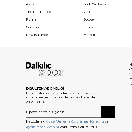
Asics
Jack Wolfskin
The North Face
Vans
Puma
Scooter
Converse
Lacoste
New Balance
Merrell
H
Ö
Ş
M
İ
K
E-BÜLTEN ABONELİĞİ
S
Haber listemize kayıt olarak kampanyalardan,
indirim ve yeni ürünlerden ilk siz haberdar
olabilirsiniz.
Kaydolarak
Kişisel Verilerin Korunması Kanunu
ve
Aydınlatma Metnini
kabul etmiş olursunuz.