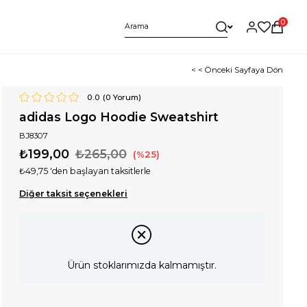
0
< < Önceki Sayfaya Dön
0.0
(
0
Yorum)
adidas Logo Hoodie Sweatshirt
BJ8307
₺199,00
₺265,00
25
₺49,75
'den başlayan taksitlerle
Diğer taksit seçenekleri
Ürün stoklarımızda kalmamıştır.