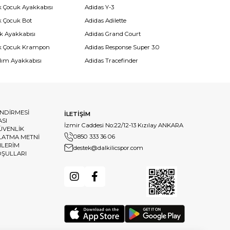
k Çocuk Ayakkabısı
Adidas Y-3
k Çocuk Bot
Adidas Adilette
k Ayakkabısı
Adidas Grand Court
k Çocuk Krampon
Adidas Response Super 3.0
dım Ayakkabısı
Adidas Tracefinder
ENDİRMESİ
İLETİŞİM
ASI
İzmir Caddesi No:22/12-13 Kızılay ANKARA
GÜVENLİK
0850 333 36 06
LATMA METNİ
HLERİM
destek@dalkilicspor.com
OŞULLARI