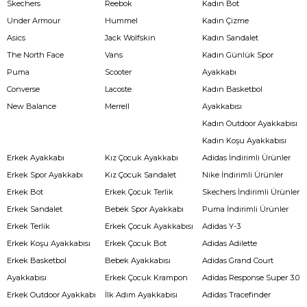
Skechers
Reebok
Kadın Bot
Under Armour
Hummel
Kadın Çizme
Asics
Jack Wolfskin
Kadın Sandalet
The North Face
Vans
Kadın Günlük Spor
Puma
Scooter
Ayakkabı
Converse
Lacoste
Kadın Basketbol
New Balance
Merrell
Ayakkabısı
Kadın Outdoor Ayakkabısı
Kadın Koşu Ayakkabısı
Erkek Ayakkabı
Kız Çocuk Ayakkabı
Adidas İndirimli Ürünler
Erkek Spor Ayakkabı
Kız Çocuk Sandalet
Nike İndirimli Ürünler
Erkek Bot
Erkek Çocuk Terlik
Skechers İndirimli Ürünler
Erkek Sandalet
Bebek Spor Ayakkabı
Puma İndirimli Ürünler
Erkek Terlik
Erkek Çocuk Ayakkabısı
Adidas Y-3
Erkek Koşu Ayakkabısı
Erkek Çocuk Bot
Adidas Adilette
Erkek Basketbol
Bebek Ayakkabısı
Adidas Grand Court
Ayakkabısı
Erkek Çocuk Krampon
Adidas Response Super 3.0
Erkek Outdoor Ayakkabı
İlk Adım Ayakkabısı
Adidas Tracefinder