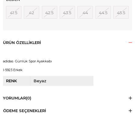
41.5
42
42.5
43.5
44
44.5
45.5
ÜRÜN ÖZELLIKLERI
adidas Günlük Spor Ayakkabı
I-5923 Erkek
RENK
Beyaz
YORUMLAR
(0)
ÖDEME SEÇENEKLERI