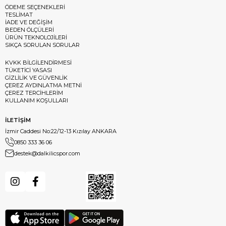
ÖDEME SEÇENEKLERİ
TESLİMAT
İADE VE DEĞİŞİM
BEDEN ÖLÇÜLERİ
ÜRÜN TEKNOLOJİLERİ
SIKÇA SORULAN SORULAR
KVKK BİLGİLENDİRMESİ
TÜKETİCİ YASASI
GİZLİLİK VE GÜVENLİK
ÇEREZ AYDINLATMA METNİ
ÇEREZ TERCİHLERİM
KULLANIM KOŞULLARI
İLETİŞİM
İzmir Caddesi No:22/12-13 Kızılay ANKARA
0850 333 36 06
destek@dalkilicspor.com