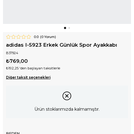
0.0
(
0
Yorum)
adidas I-5923 Erkek Günlük Spor Ayakkabı
B37924
₺769,00
₺192,25
'den başlayan taksitlerle
Diğer taksit seçenekleri
Ürün stoklarımızda kalmamıştır.
BEDEN