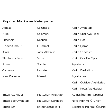
Popüler Marka ve Kategoriler
Adidas
Columbia
Kadın Ayakkabı
Nike
Salomon
Kadın Spor Ayakkabı
Skechers
Reebok
Kadın Bot
Under Armour
Hummel
Kadın Çizme
Asics
Jack Wolfskin
Kadın Sandalet
The North Face
Vans
Kadın Günlük Spor
Puma
Scooter
Ayakkabı
Converse
Lacoste
Kadın Basketbol
New Balance
Merrell
Ayakkabısı
Kadın Outdoor Ayakkabısı
Kadın Koşu Ayakkabısı
Erkek Ayakkabı
Kız Çocuk Ayakkabı
Adidas İndirimli Ürünler
Erkek Spor Ayakkabı
Kız Çocuk Sandalet
Nike İndirimli Ürünler
Erkek Bot
Erkek Çocuk Terlik
Skechers İndirimli Ürünler