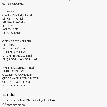
etmiş olursunuz.
HESABIM
ÖNCEKİ SİPARİŞLERİM
ŞİRKET PROFİLİ
MAĞAZALARIMIZ
İLETİŞİM
KOLAY İADE
SİPARİŞ TAKİP
ÖDEME SEÇENEKLERİ
TESLİMAT
İADE VE DEĞİŞİM
BEDEN ÖLÇÜLERİ
ÜRÜN TEKNOLOJİLERİ
SIKÇA SORULAN SORULAR
KVKK BİLGİLENDİRMESİ
TÜKETİCİ YASASI
GİZLİLİK VE GÜVENLİK
ÇEREZ AYDINLATMA METNİ
ÇEREZ TERCİHLERİM
KULLANIM KOŞULLARI
İLETİŞİM
İzmir Caddesi No:22/12-13 Kızılay ANKARA
0850 333 36 06