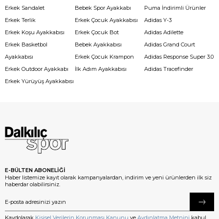
Erkek Sandalet
Bebek Spor Ayakkabı
Puma İndirimli Ürünler
Erkek Terlik
Erkek Çocuk Ayakkabısı
Adidas Y-3
Erkek Koşu Ayakkabısı
Erkek Çocuk Bot
Adidas Adilette
Erkek Basketbol
Bebek Ayakkabısı
Adidas Grand Court
Ayakkabısı
Erkek Çocuk Krampon
Adidas Response Super 3.0
Erkek Outdoor Ayakkabı
İlk Adım Ayakkabısı
Adidas Tracefinder
Erkek Yürüyüş Ayakkabısı
E-BÜLTEN ABONELİĞİ
Haber listemize kayıt olarak kampanyalardan, indirim ve yeni ürünlerden ilk siz
haberdar olabilirsiniz.
Kaydolarak
Kişisel Verilerin Korunması Kanunu
ve
Aydınlatma Metnini
kabul