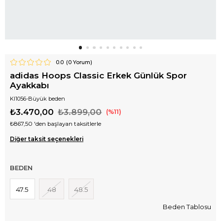
0.0
(
0
Yorum)
adidas Hoops Classic Erkek Günlük Spor
Ayakkabı
KI1056-Büyük beden
₺3.470,00
₺3.899,00
11
₺867,50
'den başlayan taksitlerle
Diğer taksit seçenekleri
BEDEN
47.5
48
48.5
Beden Tablosu