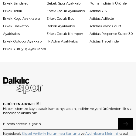
Erkek Sandalet
Bebek Spor Ayakkabı
Puma İndirimli Ürünler
Erkek Terlik
Erkek Çocuk Ayakkabısı
Adidas Y-3
Erkek Koşu Ayakkabısı
Erkek Çocuk Bot
Adidas Adilette
Erkek Basketbol
Bebek Ayakkabısı
Adidas Grand Court
Ayakkabısı
Erkek Çocuk Krampon
Adidas Response Super 3.0
Erkek Outdoor Ayakkabı
İlk Adım Ayakkabısı
Adidas Tracefinder
Erkek Yürüyüş Ayakkabısı
E-BÜLTEN ABONELİĞİ
Haber listemize kayıt olarak kampanyalardan, indirim ve yeni ürünlerden ilk siz
haberdar olabilirsiniz.
Kaydolarak
Kişisel Verilerin Korunması Kanunu
ve
Aydınlatma Metnini
kabul