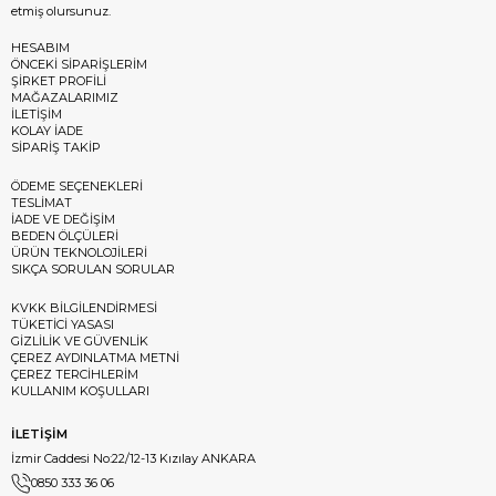
etmiş olursunuz.
HESABIM
ÖNCEKİ SİPARİŞLERİM
ŞİRKET PROFİLİ
MAĞAZALARIMIZ
İLETİŞİM
KOLAY İADE
SİPARİŞ TAKİP
ÖDEME SEÇENEKLERİ
TESLİMAT
İADE VE DEĞİŞİM
BEDEN ÖLÇÜLERİ
ÜRÜN TEKNOLOJİLERİ
SIKÇA SORULAN SORULAR
KVKK BİLGİLENDİRMESİ
TÜKETİCİ YASASI
GİZLİLİK VE GÜVENLİK
ÇEREZ AYDINLATMA METNİ
ÇEREZ TERCİHLERİM
KULLANIM KOŞULLARI
İLETİŞİM
İzmir Caddesi No:22/12-13 Kızılay ANKARA
0850 333 36 06