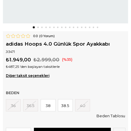
0.0
(
0
Yorum)
adidas Hoops 4.0 Günlük Spor Ayakkabı
JI3471
₺1.949,00
₺2.999,00
35
₺487,25
'den başlayan taksitlerle
Diğer taksit seçenekleri
BEDEN
36
36.5
38
38.5
40
Beden Tablosu