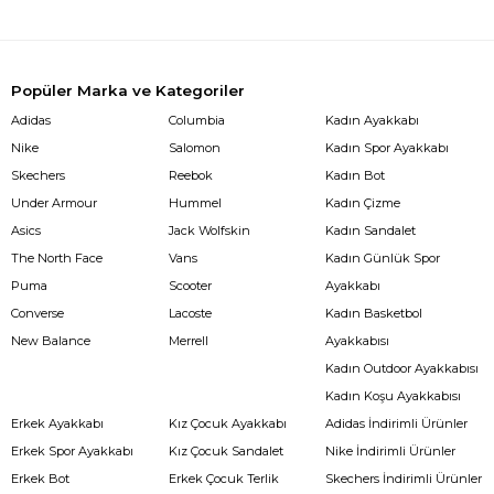
Popüler Marka ve Kategoriler
Adidas
Columbia
Kadın Ayakkabı
Nike
Salomon
Kadın Spor Ayakkabı
Skechers
Reebok
Kadın Bot
Under Armour
Hummel
Kadın Çizme
Asics
Jack Wolfskin
Kadın Sandalet
The North Face
Vans
Kadın Günlük Spor
Puma
Scooter
Ayakkabı
Converse
Lacoste
Kadın Basketbol
New Balance
Merrell
Ayakkabısı
Kadın Outdoor Ayakkabısı
Kadın Koşu Ayakkabısı
Erkek Ayakkabı
Kız Çocuk Ayakkabı
Adidas İndirimli Ürünler
Erkek Spor Ayakkabı
Kız Çocuk Sandalet
Nike İndirimli Ürünler
Erkek Bot
Erkek Çocuk Terlik
Skechers İndirimli Ürünler