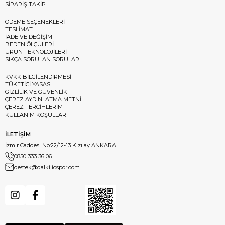
SİPARİŞ TAKİP
ÖDEME SEÇENEKLERİ
TESLİMAT
İADE VE DEĞİŞİM
BEDEN ÖLÇÜLERİ
ÜRÜN TEKNOLOJİLERİ
SIKÇA SORULAN SORULAR
KVKK BİLGİLENDİRMESİ
TÜKETİCİ YASASI
GİZLİLİK VE GÜVENLİK
ÇEREZ AYDINLATMA METNİ
ÇEREZ TERCİHLERİM
KULLANIM KOŞULLARI
İLETİŞİM
İzmir Caddesi No:22/12-13 Kızılay ANKARA
0850 333 36 06
destek@dalkilicspor.com