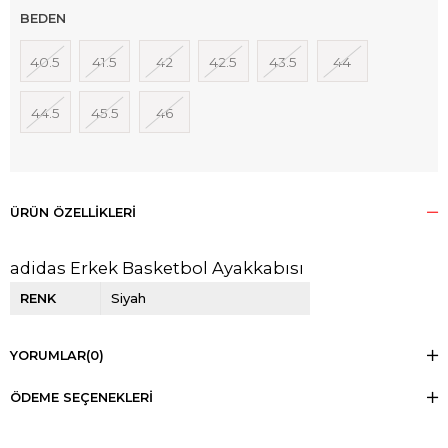
BEDEN
40.5
41.5
42
42.5
43.5
44
44.5
45.5
46
ÜRÜN ÖZELLIKLERI
adidas Erkek Basketbol Ayakkabısı
RENK
Siyah
YORUMLAR
(0)
ÖDEME SEÇENEKLERI