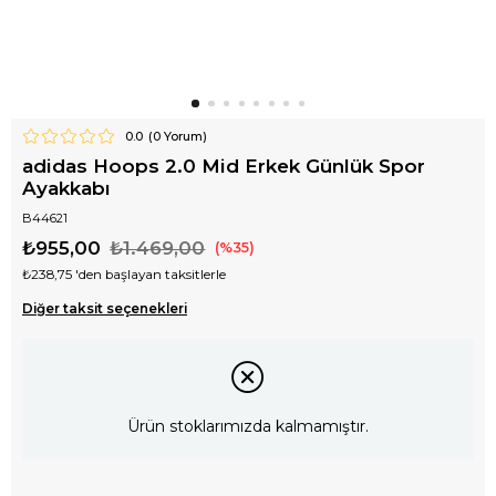
0.0
(
0
Yorum)
adidas Hoops 2.0 Mid Erkek Günlük Spor
Ayakkabı
B44621
₺955,00
₺1.469,00
35
₺238,75
'den başlayan taksitlerle
Diğer taksit seçenekleri
Ürün stoklarımızda kalmamıştır.