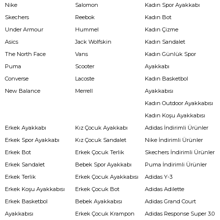
Nike
Salomon
Kadın Spor Ayakkabı
Skechers
Reebok
Kadın Bot
Under Armour
Hummel
Kadın Çizme
Asics
Jack Wolfskin
Kadın Sandalet
The North Face
Vans
Kadın Günlük Spor
Puma
Scooter
Ayakkabı
Converse
Lacoste
Kadın Basketbol
New Balance
Merrell
Ayakkabısı
Kadın Outdoor Ayakkabısı
Kadın Koşu Ayakkabısı
Erkek Ayakkabı
Kız Çocuk Ayakkabı
Adidas İndirimli Ürünler
Erkek Spor Ayakkabı
Kız Çocuk Sandalet
Nike İndirimli Ürünler
Erkek Bot
Erkek Çocuk Terlik
Skechers İndirimli Ürünler
Erkek Sandalet
Bebek Spor Ayakkabı
Puma İndirimli Ürünler
Erkek Terlik
Erkek Çocuk Ayakkabısı
Adidas Y-3
Erkek Koşu Ayakkabısı
Erkek Çocuk Bot
Adidas Adilette
Erkek Basketbol
Bebek Ayakkabısı
Adidas Grand Court
Ayakkabısı
Erkek Çocuk Krampon
Adidas Response Super 3.0