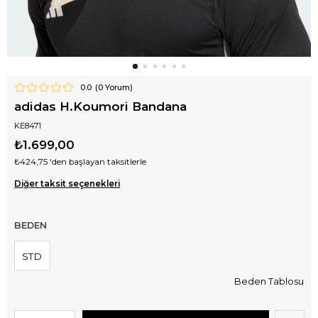
0.0
(
0
Yorum)
adidas H.Koumori Bandana
KE8471
₺1.699,00
₺424,75
'den başlayan taksitlerle
Diğer taksit seçenekleri
BEDEN
STD
Beden Tablosu