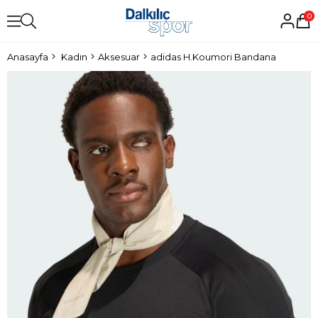
0
Anasayfa
Kadın
Aksesuar
adidas H.Koumori Bandana