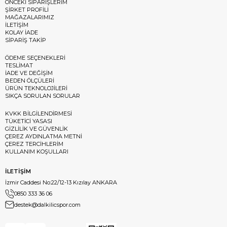
ÖNCEKİ SİPARİŞLERİM
ŞİRKET PROFİLİ
MAĞAZALARIMIZ
İLETİŞİM
KOLAY İADE
SİPARİŞ TAKİP
ÖDEME SEÇENEKLERİ
TESLİMAT
İADE VE DEĞİŞİM
BEDEN ÖLÇÜLERİ
ÜRÜN TEKNOLOJİLERİ
SIKÇA SORULAN SORULAR
KVKK BİLGİLENDİRMESİ
TÜKETİCİ YASASI
GİZLİLİK VE GÜVENLİK
ÇEREZ AYDINLATMA METNİ
ÇEREZ TERCİHLERİM
KULLANIM KOŞULLARI
İLETİŞİM
İzmir Caddesi No:22/12-13 Kızılay ANKARA
0850 333 36 06
destek@dalkilicspor.com