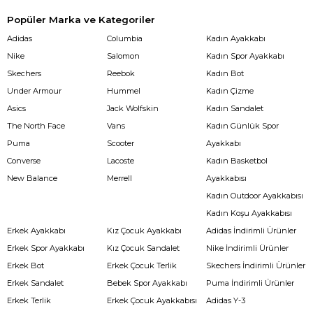
Popüler Marka ve Kategoriler
Adidas
Columbia
Kadın Ayakkabı
Nike
Salomon
Kadın Spor Ayakkabı
Skechers
Reebok
Kadın Bot
Under Armour
Hummel
Kadın Çizme
Asics
Jack Wolfskin
Kadın Sandalet
The North Face
Vans
Kadın Günlük Spor
Puma
Scooter
Ayakkabı
Converse
Lacoste
Kadın Basketbol
New Balance
Merrell
Ayakkabısı
Kadın Outdoor Ayakkabısı
Kadın Koşu Ayakkabısı
Erkek Ayakkabı
Kız Çocuk Ayakkabı
Adidas İndirimli Ürünler
Erkek Spor Ayakkabı
Kız Çocuk Sandalet
Nike İndirimli Ürünler
Erkek Bot
Erkek Çocuk Terlik
Skechers İndirimli Ürünler
Erkek Sandalet
Bebek Spor Ayakkabı
Puma İndirimli Ürünler
Erkek Terlik
Erkek Çocuk Ayakkabısı
Adidas Y-3