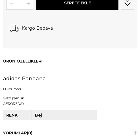
Kargo Bedava
ÜRÜN ÖZELLIKLERI
adidas Bandana
H.Koumori
%100 pamuk
AEROREDAY
RENK
Bej
YORUMLAR
(0)