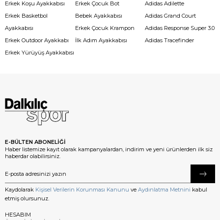
Erkek Koşu Ayakkabısı
Erkek Çocuk Bot
Adidas Adilette
Erkek Basketbol
Bebek Ayakkabısı
Adidas Grand Court
Ayakkabısı
Erkek Çocuk Krampon
Adidas Response Super 3.0
Erkek Outdoor Ayakkabı
İlk Adım Ayakkabısı
Adidas Tracefinder
Erkek Yürüyüş Ayakkabısı
E-BÜLTEN ABONELİĞİ
Haber listemize kayıt olarak kampanyalardan, indirim ve yeni ürünlerden ilk siz
haberdar olabilirsiniz.
Kaydolarak
Kişisel Verilerin Korunması Kanunu
ve
Aydınlatma Metnini
kabul
etmiş olursunuz.
HESABIM