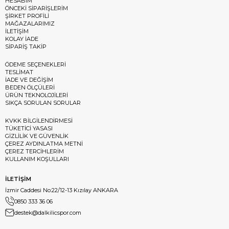
HESABIM
ÖNCEKİ SİPARİŞLERİM
ŞİRKET PROFİLİ
MAĞAZALARIMIZ
İLETİŞİM
KOLAY İADE
SİPARİŞ TAKİP
ÖDEME SEÇENEKLERİ
TESLİMAT
İADE VE DEĞİŞİM
BEDEN ÖLÇÜLERİ
ÜRÜN TEKNOLOJİLERİ
SIKÇA SORULAN SORULAR
KVKK BİLGİLENDİRMESİ
TÜKETİCİ YASASI
GİZLİLİK VE GÜVENLİK
ÇEREZ AYDINLATMA METNİ
ÇEREZ TERCİHLERİM
KULLANIM KOŞULLARI
İLETİŞİM
İzmir Caddesi No:22/12-13 Kızılay ANKARA
0850 333 36 06
destek@dalkilicspor.com