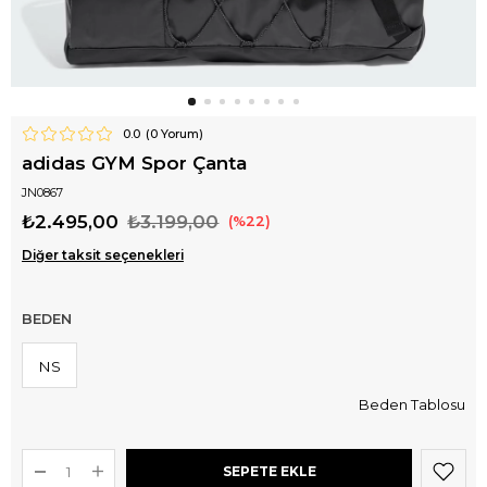
0.0
(
0
Yorum)
adidas GYM Spor Çanta
JN0867
₺2.495,00
₺3.199,00
22
Diğer taksit seçenekleri
BEDEN
NS
Beden Tablosu