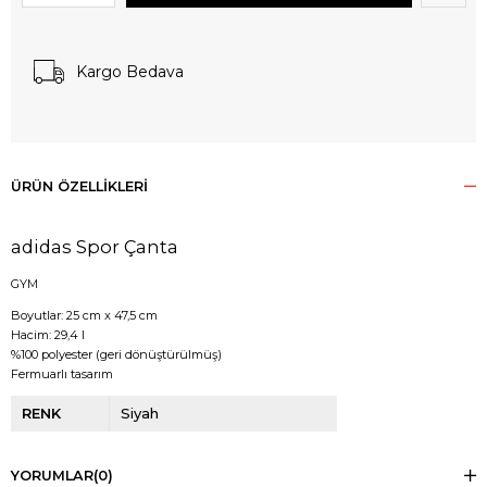
Kargo Bedava
ÜRÜN ÖZELLIKLERI
adidas Spor Çanta
GYM
Boyutlar: 25 cm x 47,5 cm
Hacim: 29,4 l
%100 polyester (geri dönüştürülmüş)
Fermuarlı tasarım
RENK
Siyah
YORUMLAR
(0)