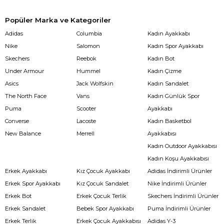
Popüler Marka ve Kategoriler
Adidas
Columbia
Kadın Ayakkabı
Nike
Salomon
Kadın Spor Ayakkabı
Skechers
Reebok
Kadın Bot
Under Armour
Hummel
Kadın Çizme
Asics
Jack Wolfskin
Kadın Sandalet
The North Face
Vans
Kadın Günlük Spor
Puma
Scooter
Ayakkabı
Converse
Lacoste
Kadın Basketbol
New Balance
Merrell
Ayakkabısı
Kadın Outdoor Ayakkabısı
Kadın Koşu Ayakkabısı
Erkek Ayakkabı
Kız Çocuk Ayakkabı
Adidas İndirimli Ürünler
Erkek Spor Ayakkabı
Kız Çocuk Sandalet
Nike İndirimli Ürünler
Erkek Bot
Erkek Çocuk Terlik
Skechers İndirimli Ürünler
Erkek Sandalet
Bebek Spor Ayakkabı
Puma İndirimli Ürünler
Erkek Terlik
Erkek Çocuk Ayakkabısı
Adidas Y-3