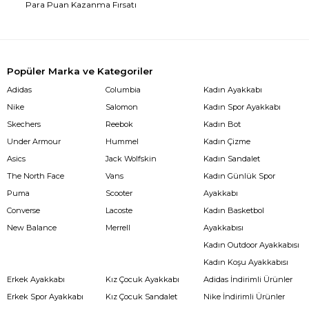
Para Puan Kazanma Fırsatı
Popüler Marka ve Kategoriler
Adidas
Columbia
Kadın Ayakkabı
Nike
Salomon
Kadın Spor Ayakkabı
Skechers
Reebok
Kadın Bot
Under Armour
Hummel
Kadın Çizme
Asics
Jack Wolfskin
Kadın Sandalet
The North Face
Vans
Kadın Günlük Spor
Puma
Scooter
Ayakkabı
Converse
Lacoste
Kadın Basketbol
New Balance
Merrell
Ayakkabısı
Kadın Outdoor Ayakkabısı
Kadın Koşu Ayakkabısı
Erkek Ayakkabı
Kız Çocuk Ayakkabı
Adidas İndirimli Ürünler
Erkek Spor Ayakkabı
Kız Çocuk Sandalet
Nike İndirimli Ürünler