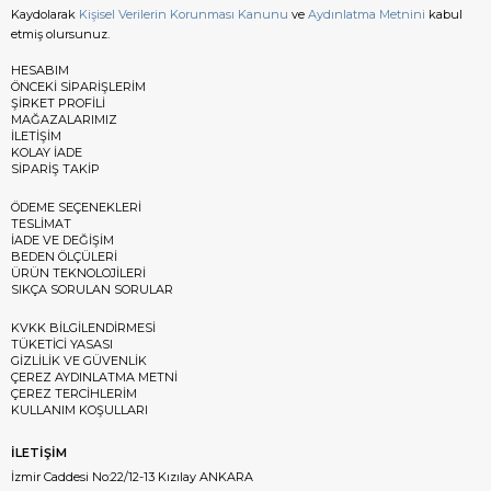
Kaydolarak
Kişisel Verilerin Korunması Kanunu
ve
Aydınlatma Metnini
kabul
etmiş olursunuz.
HESABIM
ÖNCEKİ SİPARİŞLERİM
ŞİRKET PROFİLİ
MAĞAZALARIMIZ
İLETİŞİM
KOLAY İADE
SİPARİŞ TAKİP
ÖDEME SEÇENEKLERİ
TESLİMAT
İADE VE DEĞİŞİM
BEDEN ÖLÇÜLERİ
ÜRÜN TEKNOLOJİLERİ
SIKÇA SORULAN SORULAR
KVKK BİLGİLENDİRMESİ
TÜKETİCİ YASASI
GİZLİLİK VE GÜVENLİK
ÇEREZ AYDINLATMA METNİ
ÇEREZ TERCİHLERİM
KULLANIM KOŞULLARI
İLETİŞİM
İzmir Caddesi No:22/12-13 Kızılay ANKARA