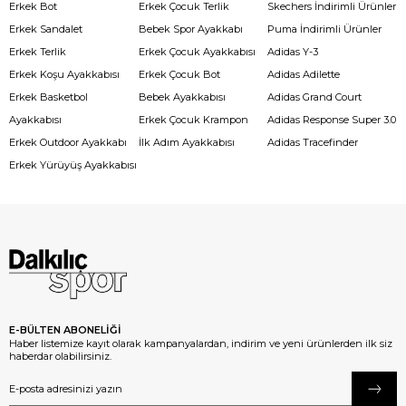
Erkek Bot
Erkek Çocuk Terlik
Skechers İndirimli Ürünler
Erkek Sandalet
Bebek Spor Ayakkabı
Puma İndirimli Ürünler
Erkek Terlik
Erkek Çocuk Ayakkabısı
Adidas Y-3
Erkek Koşu Ayakkabısı
Erkek Çocuk Bot
Adidas Adilette
Erkek Basketbol
Bebek Ayakkabısı
Adidas Grand Court
Ayakkabısı
Erkek Çocuk Krampon
Adidas Response Super 3.0
Erkek Outdoor Ayakkabı
İlk Adım Ayakkabısı
Adidas Tracefinder
Erkek Yürüyüş Ayakkabısı
E-BÜLTEN ABONELİĞİ
Haber listemize kayıt olarak kampanyalardan, indirim ve yeni ürünlerden ilk siz
haberdar olabilirsiniz.