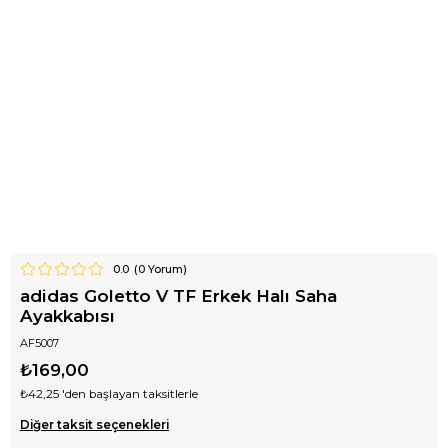
0.0
(
0
Yorum)
adidas Goletto V TF Erkek Halı Saha
Ayakkabısı
AF5007
₺169,00
₺42,25
'den başlayan taksitlerle
Diğer taksit seçenekleri