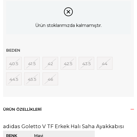
Ürün stoklarımızda kalmamıştır.
BEDEN
40.5
41.5
42
42.5
43.5
44
44.5
45.5
46
ÜRÜN ÖZELLIKLERI
adidas Goletto V TF Erkek Halı Saha Ayakkabısı
RENK
Mavi