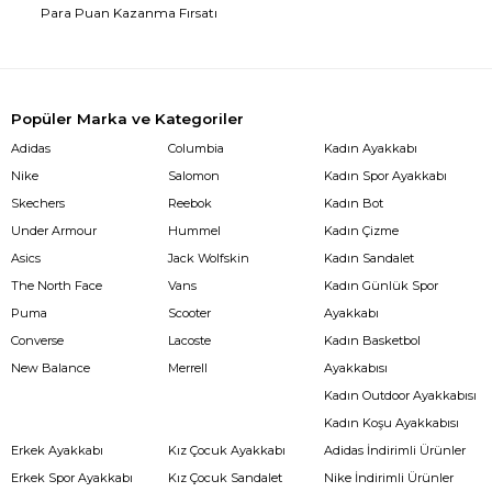
Para Puan Kazanma Fırsatı
Popüler Marka ve Kategoriler
Adidas
Columbia
Kadın Ayakkabı
Nike
Salomon
Kadın Spor Ayakkabı
Skechers
Reebok
Kadın Bot
Under Armour
Hummel
Kadın Çizme
Asics
Jack Wolfskin
Kadın Sandalet
The North Face
Vans
Kadın Günlük Spor
Puma
Scooter
Ayakkabı
Converse
Lacoste
Kadın Basketbol
New Balance
Merrell
Ayakkabısı
Kadın Outdoor Ayakkabısı
Kadın Koşu Ayakkabısı
Erkek Ayakkabı
Kız Çocuk Ayakkabı
Adidas İndirimli Ürünler
Erkek Spor Ayakkabı
Kız Çocuk Sandalet
Nike İndirimli Ürünler