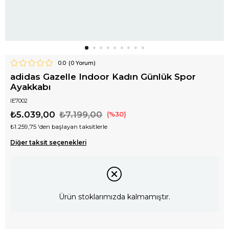
0.0
(
0
Yorum)
adidas Gazelle Indoor Kadın Günlük Spor
Ayakkabı
IE7002
₺5.039,00
₺7.199,00
30
₺1.259,75
'den başlayan taksitlerle
Diğer taksit seçenekleri
Ürün stoklarımızda kalmamıştır.