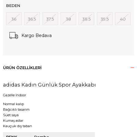
BEDEN
36
36.5
37.5
38
38.5
39.5
40
Kargo Bedava
ÜRÜN ÖZELLIKLERI
adidas Kadın Günlük Spor Ayakkabı
Gazelle Indoor
Normal kalıp
Bağcıklı tasarım
Süet saya
Kumaş astar
Kauçuk dış taban
RENK
Pembe