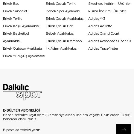
Erkek Bot
Erkek Çocuk Terlik
Skechers İndirimli Ürünler
Erkek Sandalet
Bebek Spor Ayakkabı
Puma İndirimli Ürünler
Erkek Terlik
Erkek Çocuk Ayakkabısı
Adidas Y-3
Erkek Koşu Ayakkabısı
Erkek Çocuk Bot
Adidas Adilette
Erkek Basketbol
Bebek Ayakkabısı
Adidas Grand Court
Ayakkabısı
Erkek Çocuk Krampon
Adidas Response Super 3.0
Erkek Outdoor Ayakkabı
İlk Adım Ayakkabısı
Adidas Tracefinder
Erkek Yürüyüş Ayakkabısı
E-BÜLTEN ABONELİĞİ
Haber listemize kayıt olarak kampanyalardan, indirim ve yeni ürünlerden ilk siz
haberdar olabilirsiniz.