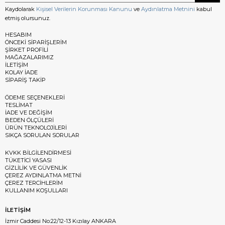
Kaydolarak
Kişisel Verilerin Korunması Kanunu
ve
Aydınlatma Metnini
kabul
etmiş olursunuz.
HESABIM
ÖNCEKİ SİPARİŞLERİM
ŞİRKET PROFİLİ
MAĞAZALARIMIZ
İLETİŞİM
KOLAY İADE
SİPARİŞ TAKİP
ÖDEME SEÇENEKLERİ
TESLİMAT
İADE VE DEĞİŞİM
BEDEN ÖLÇÜLERİ
ÜRÜN TEKNOLOJİLERİ
SIKÇA SORULAN SORULAR
KVKK BİLGİLENDİRMESİ
TÜKETİCİ YASASI
GİZLİLİK VE GÜVENLİK
ÇEREZ AYDINLATMA METNİ
ÇEREZ TERCİHLERİM
KULLANIM KOŞULLARI
İLETİŞİM
İzmir Caddesi No:22/12-13 Kızılay ANKARA