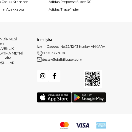
k Çocuk Krampon
Adidas Response Super 3.0
dım Ayakkabısı
Adidas Tracefinder
ENDİRMESİ
İLETİŞİM
ASI
İzmir Caddesi No:22/12-13 Kızılay ANKARA
GÜVENLİK
0850 333 36 06
LATMA METNİ
HLERİM
destek@dalkilicspor.com
OŞULLARI