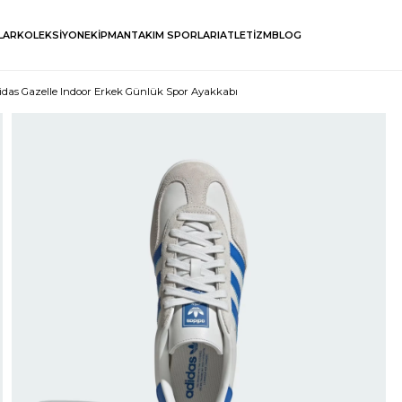
LAR
KOLEKSİYON
EKİPMAN
TAKIM SPORLARI
ATLETİZM
BLOG
idas Gazelle Indoor Erkek Günlük Spor Ayakkabı