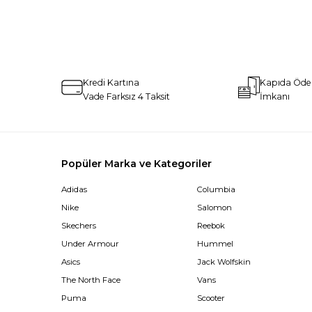
Kredi Kartına
Kapıda Öd
Vade Farksız 4 Taksit
İmkanı
Popüler Marka ve Kategoriler
Adidas
Columbia
Nike
Salomon
Skechers
Reebok
Under Armour
Hummel
Asics
Jack Wolfskin
The North Face
Vans
Puma
Scooter