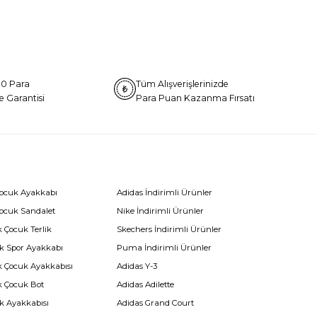
0 Para
Tüm Alışverişlerinizde
e Garantisi
Para Puan Kazanma Fırsatı
Çocuk Ayakkabı
Adidas İndirimli Ürünler
Çocuk Sandalet
Nike İndirimli Ürünler
 Çocuk Terlik
Skechers İndirimli Ürünler
k Spor Ayakkabı
Puma İndirimli Ürünler
k Çocuk Ayakkabısı
Adidas Y-3
k Çocuk Bot
Adidas Adilette
k Ayakkabısı
Adidas Grand Court