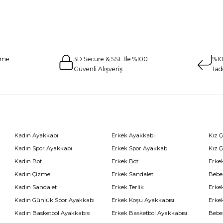
eme
3D Secure & SSL İle %100
%10
Güvenli Alışveriş
İad
Kadın Ayakkabı
Erkek Ayakkabı
Kız 
Kadın Spor Ayakkabı
Erkek Spor Ayakkabı
Kız 
Kadın Bot
Erkek Bot
Erkek
Kadın Çizme
Erkek Sandalet
Bebe
Kadın Sandalet
Erkek Terlik
Erke
Kadın Günlük Spor Ayakkabı
Erkek Koşu Ayakkabısı
Erke
Kadın Basketbol Ayakkabısı
Erkek Basketbol Ayakkabısı
Bebe