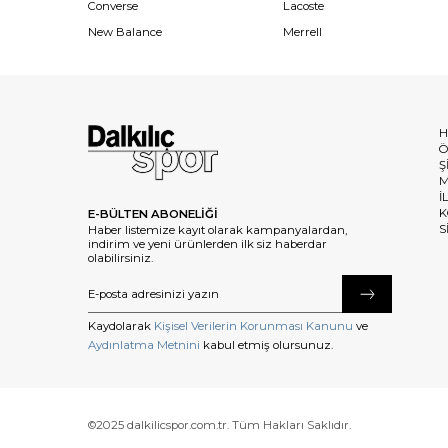
Converse
Lacoste
New Balance
Merrell
H
Ö
Ş
M
İ
K
E-BÜLTEN ABONELİĞİ
S
Haber listemize kayıt olarak kampanyalardan,
indirim ve yeni ürünlerden ilk siz haberdar
olabilirsiniz.
Kaydolarak
Kişisel Verilerin Korunması Kanunu
ve
Aydınlatma Metnini
kabul etmiş olursunuz.
©2025 dalkilicspor.com.tr. Tüm Hakları Saklıdır.