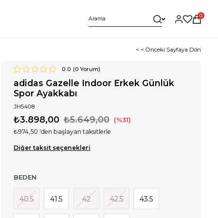
0
< < Önceki Sayfaya Dön
0.0
(
0
Yorum)
adidas Gazelle Indoor Erkek Günlük
Spor Ayakkabı
JH5408
₺3.898,00
₺5.649,00
31
₺974,50
'den başlayan taksitlerle
Diğer taksit seçenekleri
BEDEN
40.5
41.5
42
42.5
43.5