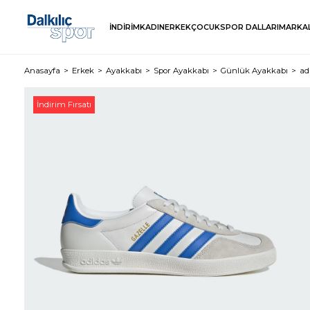
İNDİRİM
KADIN
ERKEK
ÇOCUK
SPOR DALLARI
MARKA
Anasayfa
Erkek
Ayakkabı
Spor Ayakkabı
Günlük Ayakkabı
ad
İndirim Fırsatı