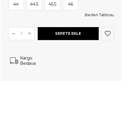
44
44.5
45.5
46
Beden Tablosu
Kargo
Bedava