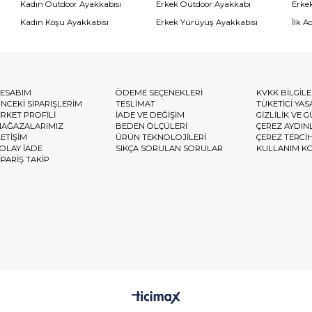
Kadın Outdoor Ayakkabısı
Erkek Outdoor Ayakkabı
Erke
Kadın Koşu Ayakkabısı
Erkek Yürüyüş Ayakkabısı
İlk A
ESABIM
ÖDEME SEÇENEKLERİ
KVKK BİLGİL
NCEKİ SİPARİŞLERİM
TESLİMAT
TÜKETİCİ YAS
İRKET PROFİLİ
İADE VE DEĞİŞİM
GİZLİLİK VE 
AĞAZALARIMIZ
BEDEN ÖLÇÜLERİ
ÇEREZ AYDIN
LETİŞİM
ÜRÜN TEKNOLOJİLERİ
ÇEREZ TERCİ
OLAY İADE
SIKÇA SORULAN SORULAR
KULLANIM K
İPARİŞ TAKİP