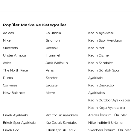
Popüler Marka ve Kategoriler
Adidas
Columbia
Kadın Ayakkabı
Nike
Salomon
Kadın Spor Ayakkabı
Skechers
Reebok
Kadın Bot
Under Armour
Hummel
Kadın Çizme
Asics
Jack Wolfskin
Kadın Sandalet
The North Face
Vans
Kadın Günlük Spor
Puma
Scooter
Ayakkabı
Converse
Lacoste
Kadın Basketbol
New Balance
Merrell
Ayakkabısı
Kadın Outdoor Ayakkabısı
Kadın Koşu Ayakkabısı
Erkek Ayakkabı
Kız Çocuk Ayakkabı
Adidas İndirimli Ürünler
Erkek Spor Ayakkabı
Kız Çocuk Sandalet
Nike İndirimli Ürünler
Erkek Bot
Erkek Çocuk Terlik
Skechers İndirimli Ürünler