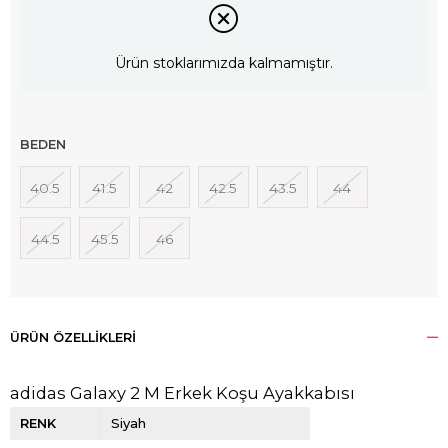
Ürün stoklarımızda kalmamıştır.
BEDEN
40.5
41.5
42
42.5
43.5
44
44.5
45.5
46
ÜRÜN ÖZELLIKLERI
adidas Galaxy 2 M Erkek Koşu Ayakkabısı
RENK
Siyah