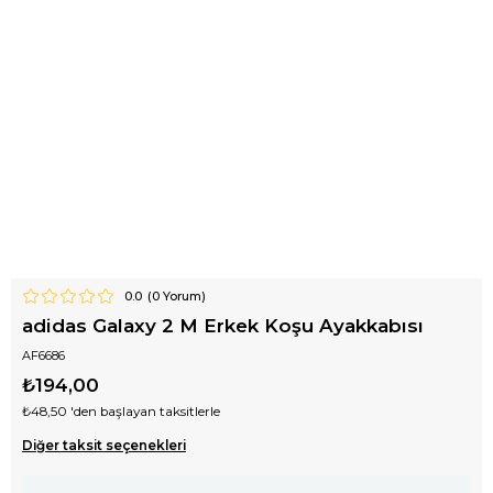
0.0
(
0
Yorum)
adidas Galaxy 2 M Erkek Koşu Ayakkabısı
AF6686
₺194,00
₺48,50
'den başlayan taksitlerle
Diğer taksit seçenekleri