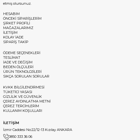
etmiş olursunuz.
HESABIM
ÖNCEKİ SİPARİŞLERİM
ŞİRKET PROFİLİ
MAĞAZALARIMIZ
İLETİŞİM
KOLAY İADE
SİPARİŞ TAKİP
ÖDEME SEÇENEKLERİ
TESLİMAT
İADE VE DEĞİŞİM
BEDEN ÖLÇÜLERİ
ÜRÜN TEKNOLOJİLERİ
SIKÇA SORULAN SORULAR
KVKK BİLGİLENDİRMESİ
TÜKETİCİ YASASI
GİZLİLİK VE GÜVENLİK
ÇEREZ AYDINLATMA METNİ
ÇEREZ TERCİHLERİM
KULLANIM KOŞULLARI
İLETİŞİM
İzmir Caddesi No:22/12-13 Kızılay ANKARA
0850 333 36 06