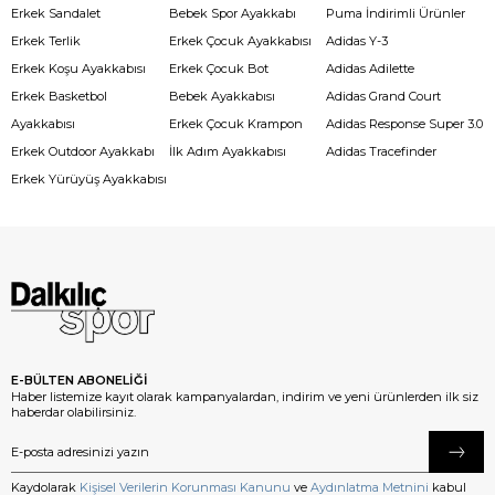
Erkek Sandalet
Bebek Spor Ayakkabı
Puma İndirimli Ürünler
Erkek Terlik
Erkek Çocuk Ayakkabısı
Adidas Y-3
Erkek Koşu Ayakkabısı
Erkek Çocuk Bot
Adidas Adilette
Erkek Basketbol
Bebek Ayakkabısı
Adidas Grand Court
Ayakkabısı
Erkek Çocuk Krampon
Adidas Response Super 3.0
Erkek Outdoor Ayakkabı
İlk Adım Ayakkabısı
Adidas Tracefinder
Erkek Yürüyüş Ayakkabısı
E-BÜLTEN ABONELİĞİ
Haber listemize kayıt olarak kampanyalardan, indirim ve yeni ürünlerden ilk siz
haberdar olabilirsiniz.
Kaydolarak
Kişisel Verilerin Korunması Kanunu
ve
Aydınlatma Metnini
kabul