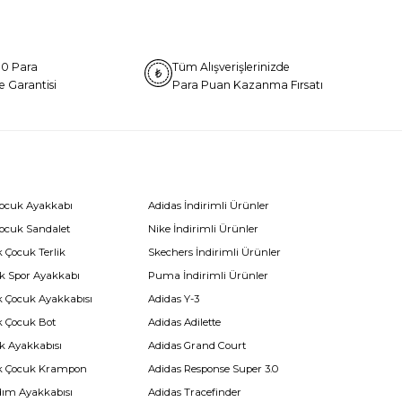
0 Para
Tüm Alışverişlerinizde
e Garantisi
Para Puan Kazanma Fırsatı
Çocuk Ayakkabı
Adidas İndirimli Ürünler
Çocuk Sandalet
Nike İndirimli Ürünler
 Çocuk Terlik
Skechers İndirimli Ürünler
k Spor Ayakkabı
Puma İndirimli Ürünler
k Çocuk Ayakkabısı
Adidas Y-3
k Çocuk Bot
Adidas Adilette
k Ayakkabısı
Adidas Grand Court
k Çocuk Krampon
Adidas Response Super 3.0
dım Ayakkabısı
Adidas Tracefinder