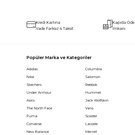
Kredi Kartına
Kapıda Öd
Vade Farksız 4 Taksit
İmkanı
Popüler Marka ve Kategoriler
Adidas
Columbia
Nike
Salomon
Skechers
Reebok
Under Armour
Hummel
Asics
Jack Wolfskin
The North Face
Vans
Puma
Scooter
Converse
Lacoste
New Balance
Merrell