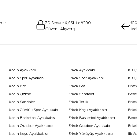
eme
3D Secure & SSL İle %100
%10
Güvenli Alışveriş
İad
Kadın Ayakkabı
Erkek Ayakkabı
Kız 
Kadın Spor Ayakkabı
Erkek Spor Ayakkabı
Kız 
Kadın Bot
Erkek Bot
Erkek
Kadın Çizme
Erkek Sandalet
Bebe
Kadın Sandalet
Erkek Terlik
Erke
Kadın Günlük Spor Ayakkabı
Erkek Koşu Ayakkabısı
Erke
Kadın Basketbol Ayakkabısı
Erkek Basketbol Ayakkabısı
Bebe
Kadın Outdoor Ayakkabısı
Erkek Outdoor Ayakkabı
Erke
Kadın Koşu Ayakkabısı
Erkek Yürüyüş Ayakkabısı
İlk A