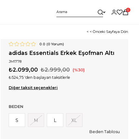
0
< < Önceki Sayfaya Dön
0.0
(
0
Yorum)
adidas Essentials Erkek Eşofman Altı
JM1778
₺2.099,00
₺2.999,00
30
₺524,75
'den başlayan taksitlerle
Diğer taksit seçenekleri
BEDEN
S
M
L
XL
Beden Tablosu