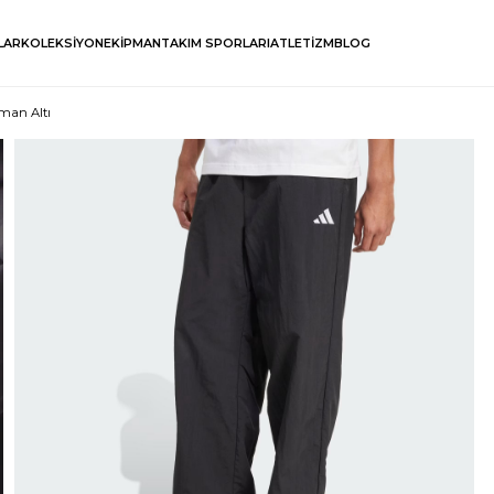
LAR
KOLEKSİYON
EKİPMAN
TAKIM SPORLARI
ATLETİZM
BLOG
fman Altı