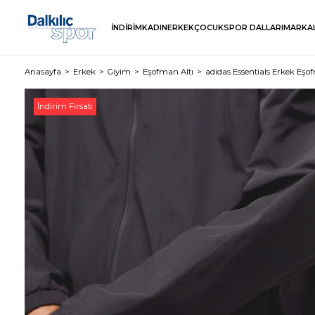
İNDİRİM
KADIN
ERKEK
ÇOCUK
SPOR DALLARI
MARKA
Anasayfa
Erkek
Giyim
Eşofman Altı
adidas Essentials Erkek Eşo
İndirim Fırsatı