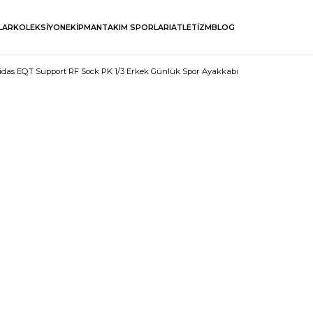
LAR
KOLEKSİYON
EKİPMAN
TAKIM SPORLARI
ATLETİZM
BLOG
idas EQT Support RF Sock PK 1/3 Erkek Günlük Spor Ayakkabı