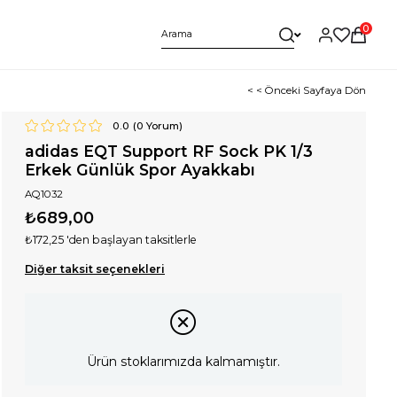
0
< < Önceki Sayfaya Dön
0.0
(
0
Yorum)
adidas EQT Support RF Sock PK 1/3
Erkek Günlük Spor Ayakkabı
AQ1032
₺689,00
₺172,25
'den başlayan taksitlerle
Diğer taksit seçenekleri
Ürün stoklarımızda kalmamıştır.