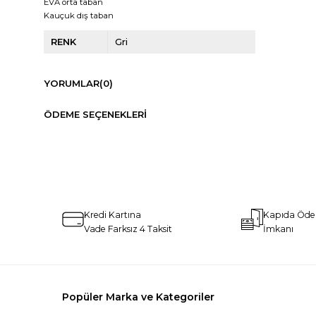
EVA orta taban
Kauçuk dış taban
RENK
Gri
YORUMLAR
(0)
ÖDEME SEÇENEKLERI
Kredi Kartına
Kapıda Öd
Vade Farksız 4 Taksit
İmkanı
Popüler Marka ve Kategoriler