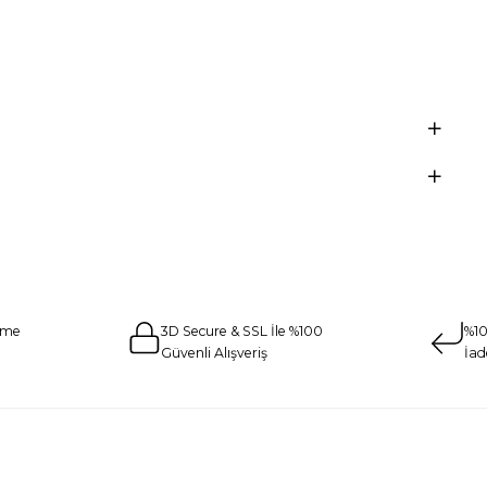
eme
3D Secure & SSL İle %100
%10
Güvenli Alışveriş
İad