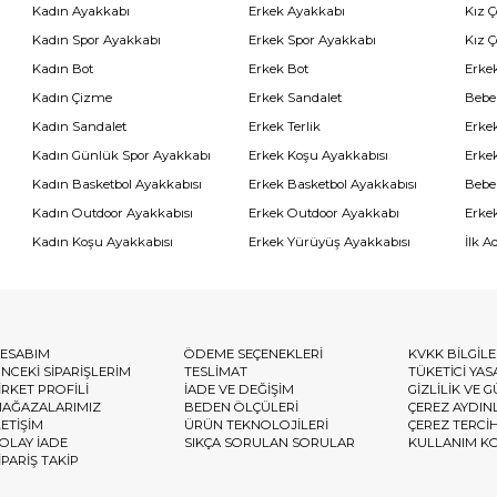
Kadın Ayakkabı
Erkek Ayakkabı
Kız 
Kadın Spor Ayakkabı
Erkek Spor Ayakkabı
Kız 
Kadın Bot
Erkek Bot
Erkek
Kadın Çizme
Erkek Sandalet
Bebe
Kadın Sandalet
Erkek Terlik
Erke
Kadın Günlük Spor Ayakkabı
Erkek Koşu Ayakkabısı
Erke
Kadın Basketbol Ayakkabısı
Erkek Basketbol Ayakkabısı
Bebe
Kadın Outdoor Ayakkabısı
Erkek Outdoor Ayakkabı
Erke
Kadın Koşu Ayakkabısı
Erkek Yürüyüş Ayakkabısı
İlk A
ESABIM
ÖDEME SEÇENEKLERİ
KVKK BİLGİL
NCEKİ SİPARİŞLERİM
TESLİMAT
TÜKETİCİ YAS
İRKET PROFİLİ
İADE VE DEĞİŞİM
GİZLİLİK VE 
AĞAZALARIMIZ
BEDEN ÖLÇÜLERİ
ÇEREZ AYDIN
LETİŞİM
ÜRÜN TEKNOLOJİLERİ
ÇEREZ TERCİ
OLAY İADE
SIKÇA SORULAN SORULAR
KULLANIM K
İPARİŞ TAKİP