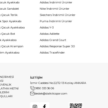
Çocuk Ayakkabı
Adidas İndirimli Ürünler
Çocuk Sandalet
Nike İndirimli Ürünler
 Çocuk Terlik
Skechers İndirimli Ürünler
k Spor Ayakkabı
Puma İndirimli Ürünler
k Çocuk Ayakkabısı
Adidas Y-3
k Çocuk Bot
Adidas Adilette
k Ayakkabısı
Adidas Grand Court
k Çocuk Krampon
Adidas Response Super 3.0
dım Ayakkabısı
Adidas Tracefinder
ENDİRMESİ
İLETİŞİM
ASI
İzmir Caddesi No:22/12-13 Kızılay ANKARA
GÜVENLİK
0850 333 36 06
LATMA METNİ
HLERİM
destek@dalkilicspor.com
OŞULLARI