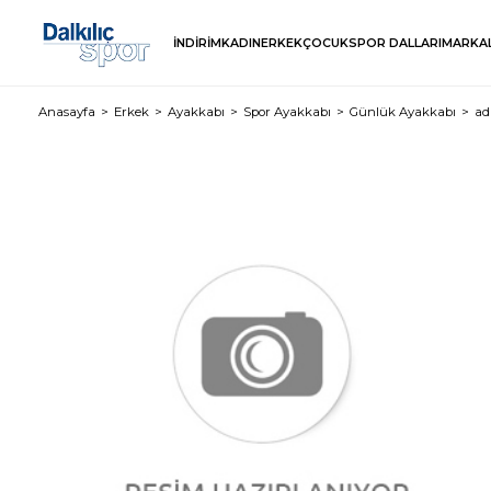
İNDİRİM
KADIN
ERKEK
ÇOCUK
SPOR DALLARI
MARKA
Anasayfa
Erkek
Ayakkabı
Spor Ayakkabı
Günlük Ayakkabı
ad