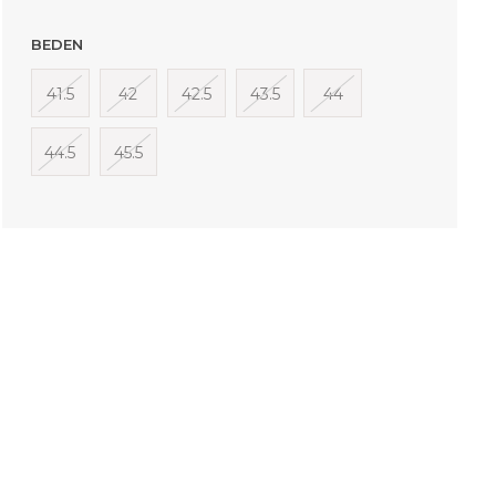
BEDEN
41.5
42
42.5
43.5
44
44.5
45.5