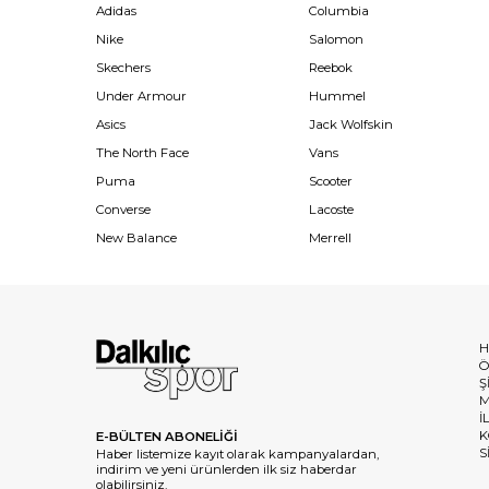
Adidas
Columbia
Nike
Salomon
Skechers
Reebok
Under Armour
Hummel
Asics
Jack Wolfskin
The North Face
Vans
Puma
Scooter
Converse
Lacoste
New Balance
Merrell
H
Ö
Ş
M
İ
K
E-BÜLTEN ABONELİĞİ
S
Haber listemize kayıt olarak kampanyalardan,
indirim ve yeni ürünlerden ilk siz haberdar
olabilirsiniz.