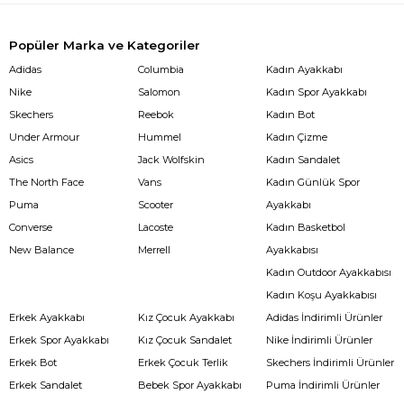
Popüler Marka ve Kategoriler
Adidas
Columbia
Kadın Ayakkabı
Nike
Salomon
Kadın Spor Ayakkabı
Skechers
Reebok
Kadın Bot
Under Armour
Hummel
Kadın Çizme
Asics
Jack Wolfskin
Kadın Sandalet
The North Face
Vans
Kadın Günlük Spor
Puma
Scooter
Ayakkabı
Converse
Lacoste
Kadın Basketbol
New Balance
Merrell
Ayakkabısı
Kadın Outdoor Ayakkabısı
Kadın Koşu Ayakkabısı
Erkek Ayakkabı
Kız Çocuk Ayakkabı
Adidas İndirimli Ürünler
Erkek Spor Ayakkabı
Kız Çocuk Sandalet
Nike İndirimli Ürünler
Erkek Bot
Erkek Çocuk Terlik
Skechers İndirimli Ürünler
Erkek Sandalet
Bebek Spor Ayakkabı
Puma İndirimli Ürünler