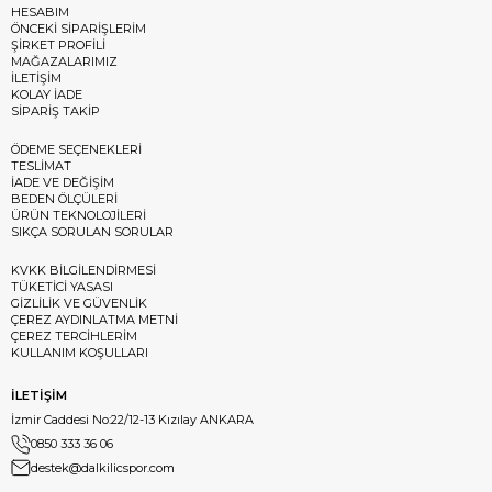
HESABIM
ÖNCEKİ SİPARİŞLERİM
ŞİRKET PROFİLİ
MAĞAZALARIMIZ
İLETİŞİM
KOLAY İADE
SİPARİŞ TAKİP
ÖDEME SEÇENEKLERİ
TESLİMAT
İADE VE DEĞİŞİM
BEDEN ÖLÇÜLERİ
ÜRÜN TEKNOLOJİLERİ
SIKÇA SORULAN SORULAR
KVKK BİLGİLENDİRMESİ
TÜKETİCİ YASASI
GİZLİLİK VE GÜVENLİK
ÇEREZ AYDINLATMA METNİ
ÇEREZ TERCİHLERİM
KULLANIM KOŞULLARI
İLETİŞİM
İzmir Caddesi No:22/12-13 Kızılay ANKARA
0850 333 36 06
destek@dalkilicspor.com