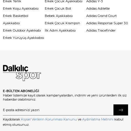
Erkek Terlik
Erkek Çocuk Ayakkabısı
Adidas Y-3
Erkek Koşu Ayakkabısı
Erkek Çocuk Bot
Adidas Adilette
Erkek Basketbol
Bebek Ayakkabısı
Adidas Grand Court
Ayakkabısı
Erkek Çocuk Krampon
Adidas Response Super 3.0
Erkek Outdoor Ayakkabı
İlk Adım Ayakkabısı
Adidas Tracefinder
Erkek Yürüyüş Ayakkabısı
E-BÜLTEN ABONELİĞİ
Haber listemize kayıt olarak kampanyalardan, indirim ve yeni ürünlerden ilk siz
haberdar olabilirsiniz.
Kaydolarak
Kişisel Verilerin Korunması Kanunu
ve
Aydınlatma Metnini
kabul
etmiş olursunuz.