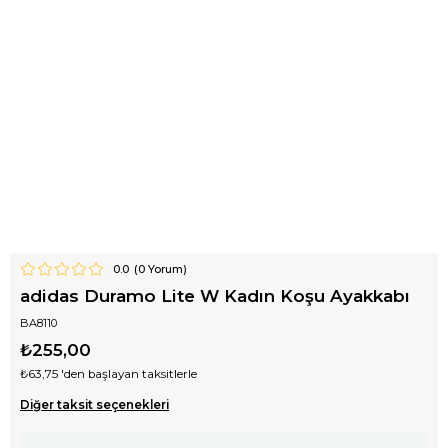
0.0
(
0
Yorum)
adidas Duramo Lite W Kadın Koşu Ayakkabı
BA8110
₺255,00
₺63,75
'den başlayan taksitlerle
Diğer taksit seçenekleri