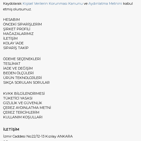
Kaydolarak
Kişisel Verilerin Korunması Kanunu
ve
Aydınlatma Metnini
kabul
etmiş olursunuz.
HESABIM
ÖNCEKİ SİPARİŞLERİM
ŞİRKET PROFİLİ
MAĞAZALARIMIZ
İLETİŞİM
KOLAY İADE
SİPARİŞ TAKİP
ÖDEME SEÇENEKLERİ
TESLİMAT
İADE VE DEĞİŞİM
BEDEN ÖLÇÜLERİ
ÜRÜN TEKNOLOJİLERİ
SIKÇA SORULAN SORULAR
KVKK BİLGİLENDİRMESİ
TÜKETİCİ YASASI
GİZLİLİK VE GÜVENLİK
ÇEREZ AYDINLATMA METNİ
ÇEREZ TERCİHLERİM
KULLANIM KOŞULLARI
İLETİŞİM
İzmir Caddesi No:22/12-13 Kızılay ANKARA