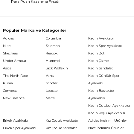
Para Puan Kazanma Fırsatı
Popüler Marka ve Kategoriler
Adidas
Columbia
Kadın Ayakkabı
Nike
Salomon
Kadın Spor Ayakkabı
Skechers
Reebok
Kadın Bot
Under Armour
Hummel
Kadın Çizme
Asics
Jack Wolfskin
Kadın Sandalet
The North Face
Vans
Kadın Günlük Spor
Puma
Scooter
Ayakkabı
Converse
Lacoste
Kadın Basketbol
New Balance
Merrell
Ayakkabısı
Kadın Outdoor Ayakkabısı
Kadın Koşu Ayakkabısı
Erkek Ayakkabı
Kız Çocuk Ayakkabı
Adidas İndirimli Ürünler
Erkek Spor Ayakkabı
Kız Çocuk Sandalet
Nike İndirimli Ürünler