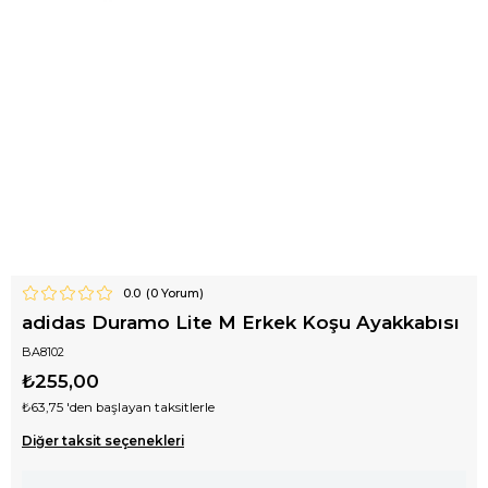
0.0
(
0
Yorum)
adidas Duramo Lite M Erkek Koşu Ayakkabısı
BA8102
₺255,00
₺63,75
'den başlayan taksitlerle
Diğer taksit seçenekleri