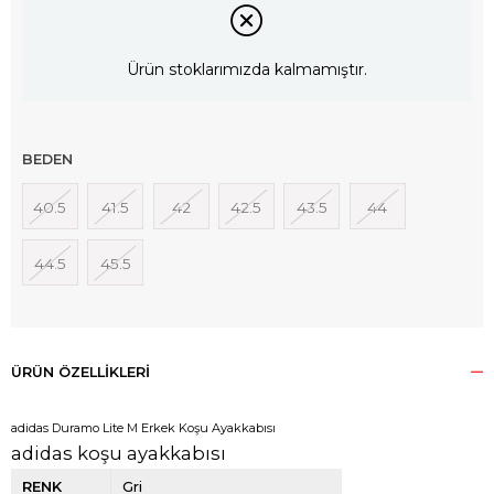
Ürün stoklarımızda kalmamıştır.
BEDEN
40.5
41.5
42
42.5
43.5
44
44.5
45.5
ÜRÜN ÖZELLIKLERI
adidas Duramo Lite M Erkek Koşu Ayakkabısı
adidas koşu ayakkabısı
RENK
Gri