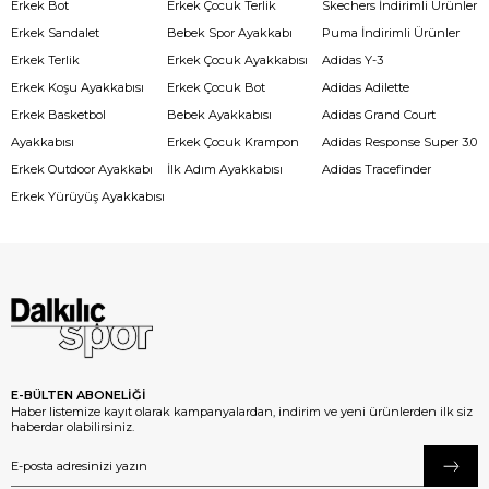
Erkek Bot
Erkek Çocuk Terlik
Skechers İndirimli Ürünler
Erkek Sandalet
Bebek Spor Ayakkabı
Puma İndirimli Ürünler
Erkek Terlik
Erkek Çocuk Ayakkabısı
Adidas Y-3
Erkek Koşu Ayakkabısı
Erkek Çocuk Bot
Adidas Adilette
Erkek Basketbol
Bebek Ayakkabısı
Adidas Grand Court
Ayakkabısı
Erkek Çocuk Krampon
Adidas Response Super 3.0
Erkek Outdoor Ayakkabı
İlk Adım Ayakkabısı
Adidas Tracefinder
Erkek Yürüyüş Ayakkabısı
E-BÜLTEN ABONELİĞİ
Haber listemize kayıt olarak kampanyalardan, indirim ve yeni ürünlerden ilk siz
haberdar olabilirsiniz.