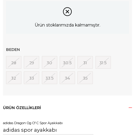
Ürün stoklarımızda kalmamıştır.
BEDEN
28
29
30
30.5
31
31.5
32
33
33.5
34
35
ÜRÜN ÖZELLIKLERI
adidas Dragon Og Cf C Spor Ayakkabı
adidas spor ayakkabı