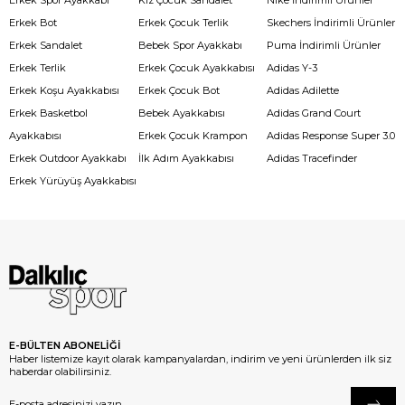
Erkek Spor Ayakkabı
Kız Çocuk Sandalet
Nike İndirimli Ürünler
Erkek Bot
Erkek Çocuk Terlik
Skechers İndirimli Ürünler
Erkek Sandalet
Bebek Spor Ayakkabı
Puma İndirimli Ürünler
Erkek Terlik
Erkek Çocuk Ayakkabısı
Adidas Y-3
Erkek Koşu Ayakkabısı
Erkek Çocuk Bot
Adidas Adilette
Erkek Basketbol
Bebek Ayakkabısı
Adidas Grand Court
Ayakkabısı
Erkek Çocuk Krampon
Adidas Response Super 3.0
Erkek Outdoor Ayakkabı
İlk Adım Ayakkabısı
Adidas Tracefinder
Erkek Yürüyüş Ayakkabısı
E-BÜLTEN ABONELİĞİ
Haber listemize kayıt olarak kampanyalardan, indirim ve yeni ürünlerden ilk siz
haberdar olabilirsiniz.