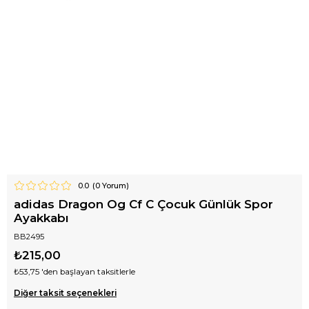
0.0
(
0
Yorum)
adidas Dragon Og Cf C Çocuk Günlük Spor
Ayakkabı
BB2495
₺215,00
₺53,75
'den başlayan taksitlerle
Diğer taksit seçenekleri