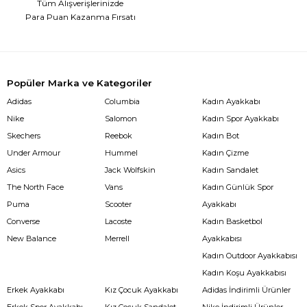
Tüm Alışverişlerinizde
Para Puan Kazanma Fırsatı
Popüler Marka ve Kategoriler
Adidas
Columbia
Kadın Ayakkabı
Nike
Salomon
Kadın Spor Ayakkabı
Skechers
Reebok
Kadın Bot
Under Armour
Hummel
Kadın Çizme
Asics
Jack Wolfskin
Kadın Sandalet
The North Face
Vans
Kadın Günlük Spor
Puma
Scooter
Ayakkabı
Converse
Lacoste
Kadın Basketbol
New Balance
Merrell
Ayakkabısı
Kadın Outdoor Ayakkabısı
Kadın Koşu Ayakkabısı
Erkek Ayakkabı
Kız Çocuk Ayakkabı
Adidas İndirimli Ürünler