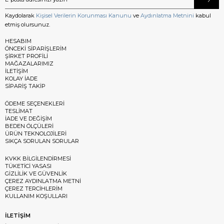
Kaydolarak
Kişisel Verilerin Korunması Kanunu
ve
Aydınlatma Metnini
kabul
etmiş olursunuz.
HESABIM
ÖNCEKİ SİPARİŞLERİM
ŞİRKET PROFİLİ
MAĞAZALARIMIZ
İLETİŞİM
KOLAY İADE
SİPARİŞ TAKİP
ÖDEME SEÇENEKLERİ
TESLİMAT
İADE VE DEĞİŞİM
BEDEN ÖLÇÜLERİ
ÜRÜN TEKNOLOJİLERİ
SIKÇA SORULAN SORULAR
KVKK BİLGİLENDİRMESİ
TÜKETİCİ YASASI
GİZLİLİK VE GÜVENLİK
ÇEREZ AYDINLATMA METNİ
ÇEREZ TERCİHLERİM
KULLANIM KOŞULLARI
İLETİŞİM