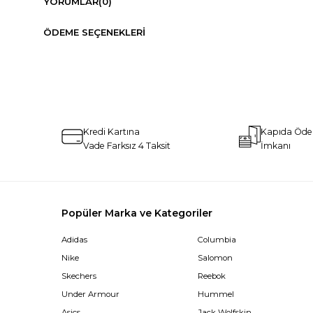
YORUMLAR
(0)
ÖDEME SEÇENEKLERI
Kredi Kartına
Kapıda Öd
Vade Farksız 4 Taksit
İmkanı
Popüler Marka ve Kategoriler
Adidas
Columbia
Nike
Salomon
Skechers
Reebok
Under Armour
Hummel
Asics
Jack Wolfskin