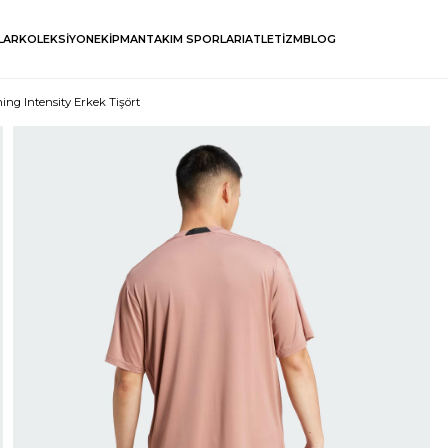
LAR
KOLEKSİYON
EKİPMAN
TAKIM SPORLARI
ATLETİZM
BLOG
ing Intensity Erkek Tişört