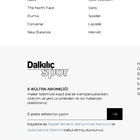
The North Face
Vans
Puma
Scooter
Converse
Lacoste
New Balance
Merrell
H
Ö
Ş
M
İ
K
E-BÜLTEN ABONELİĞİ
S
Haber listemize kayıt olarak kampanyalardan,
indirim ve yeni ürünlerden ilk siz haberdar
olabilirsiniz.
Kaydolarak
Kişisel Verilerin Korunması Kanunu
ve
Aydınlatma Metnini
kabul etmiş olursunuz.