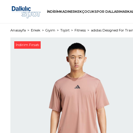
İNDİRİM
KADIN
ERKEK
ÇOCUK
SPOR DALLARI
MARKA
Anasayfa
Erkek
Giyim
Tişört
Fitness
adidas Designed For Train
İndirim Fırsatı