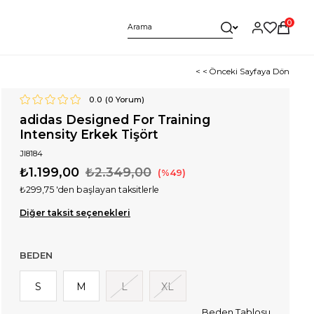
0
< < Önceki Sayfaya Dön
0.0
(
0
Yorum)
adidas Designed For Training
Intensity Erkek Tişört
JI8184
₺1.199,00
₺2.349,00
49
₺299,75
'den başlayan taksitlerle
Diğer taksit seçenekleri
BEDEN
S
M
L
XL
Beden Tablosu