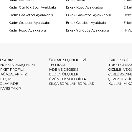
Kadın Günlük Spor Ayakkabı
Erkek Koşu Ayakkabısı
Erke
Kadın Basketbol Ayakkabısı
Erkek Basketbol Ayakkabısı
Bebe
Kadın Outdoor Ayakkabısı
Erkek Outdoor Ayakkabı
Erke
Kadın Koşu Ayakkabısı
Erkek Yürüyüş Ayakkabısı
İlk A
ESABIM
ÖDEME SEÇENEKLERİ
KVKK BİLGİL
NCEKİ SİPARİŞLERİM
TESLİMAT
TÜKETİCİ YAS
İRKET PROFİLİ
İADE VE DEĞİŞİM
GİZLİLİK VE 
AĞAZALARIMIZ
BEDEN ÖLÇÜLERİ
ÇEREZ AYDIN
LETİŞİM
ÜRÜN TEKNOLOJİLERİ
ÇEREZ TERCİ
OLAY İADE
SIKÇA SORULAN SORULAR
KULLANIM K
İPARİŞ TAKİP