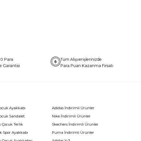
0 Para
Tüm Alışverişlerinizde
e Garantisi
Para Puan Kazanma Fırsatı
Çocuk Ayakkabı
Adidas İndirimli Ürünler
Çocuk Sandalet
Nike İndirimli Ürünler
 Çocuk Terlik
Skechers İndirimli Ürünler
k Spor Ayakkabı
Puma İndirimli Ürünler
k Çocuk Ayakkabısı
Adidas Y-3