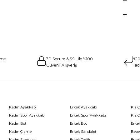
eme
3D Secure & SSL İle %100
%10
Güvenli Alışveriş
İad
Kadın Ayakkabı
Erkek Ayakkabı
Kız 
Kadın Spor Ayakkabı
Erkek Spor Ayakkabı
Kız 
Kadın Bot
Erkek Bot
Erkek
Kadın Çizme
Erkek Sandalet
Bebe
Kadın Sandalet
Erkek Terlik
Erke