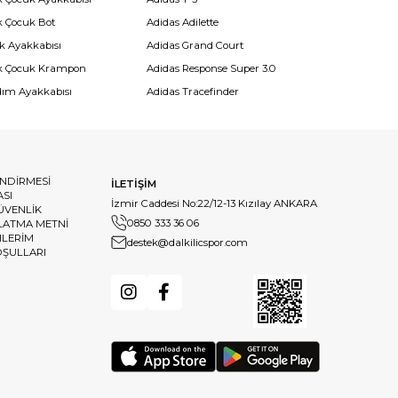
k Çocuk Bot
Adidas Adilette
k Ayakkabısı
Adidas Grand Court
k Çocuk Krampon
Adidas Response Super 3.0
dım Ayakkabısı
Adidas Tracefinder
ENDİRMESİ
İLETİŞİM
ASI
İzmir Caddesi No:22/12-13 Kızılay ANKARA
GÜVENLİK
0850 333 36 06
LATMA METNİ
HLERİM
destek@dalkilicspor.com
OŞULLARI