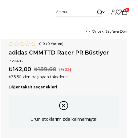
0
< < Önceki Sayfaya Dön
0.0
(
0
Yorum)
adidas CMMTTD Racer PR Büstiyer
BR0486
₺142,00
₺189,00
25
₺35,50
'den başlayan taksitlerle
Diğer taksit seçenekleri
Ürün stoklarımızda kalmamıştır.