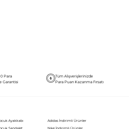
0 Para
Tüm Alışverişlerinizde
e Garantisi
Para Puan Kazanma Fırsatı
Çocuk Ayakkabı
Adidas İndirimli Ürünler
Çocuk Sandalet
Nike İndirimli Ürünler