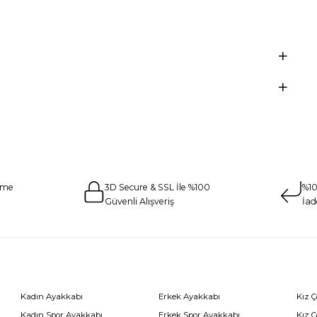
eme
3D Secure & SSL İle %100
%10
Güvenli Alışveriş
İad
Kadın Ayakkabı
Erkek Ayakkabı
Kız 
Kadın Spor Ayakkabı
Erkek Spor Ayakkabı
Kız 