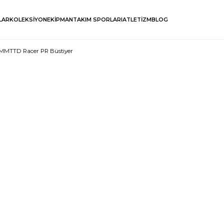
LAR
KOLEKSİYON
EKİPMAN
TAKIM SPORLARI
ATLETİZM
BLOG
CMMTTD Racer PR Büstiyer