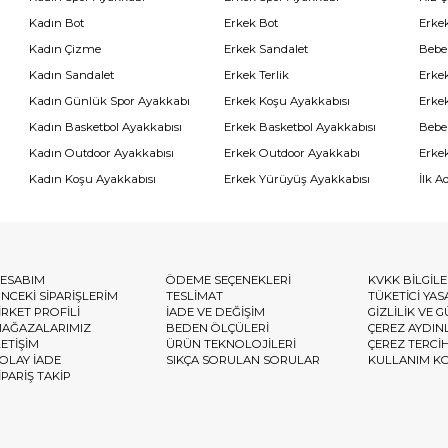
Kadın Bot
Erkek Bot
Erkek
Kadın Çizme
Erkek Sandalet
Bebe
Kadın Sandalet
Erkek Terlik
Erke
Kadın Günlük Spor Ayakkabı
Erkek Koşu Ayakkabısı
Erke
Kadın Basketbol Ayakkabısı
Erkek Basketbol Ayakkabısı
Bebe
Kadın Outdoor Ayakkabısı
Erkek Outdoor Ayakkabı
Erke
Kadın Koşu Ayakkabısı
Erkek Yürüyüş Ayakkabısı
İlk A
ESABIM
ÖDEME SEÇENEKLERİ
KVKK BİLGİL
NCEKİ SİPARİŞLERİM
TESLİMAT
TÜKETİCİ YAS
İRKET PROFİLİ
İADE VE DEĞİŞİM
GİZLİLİK VE 
AĞAZALARIMIZ
BEDEN ÖLÇÜLERİ
ÇEREZ AYDIN
LETİŞİM
ÜRÜN TEKNOLOJİLERİ
ÇEREZ TERCİ
OLAY İADE
SIKÇA SORULAN SORULAR
KULLANIM K
İPARİŞ TAKİP