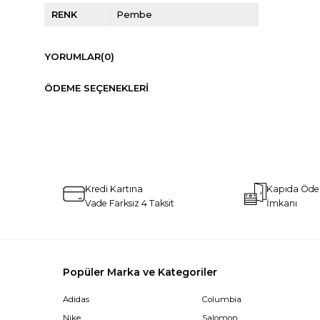
RENK
Pembe
YORUMLAR
(0)
ÖDEME SEÇENEKLERI
Kredi Kartına
Kapıda Öd
Vade Farksız 4 Taksit
İmkanı
Popüler Marka ve Kategoriler
Adidas
Columbia
Nike
Salomon