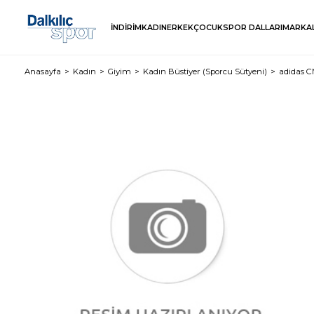
İNDİRİM
KADIN
ERKEK
ÇOCUK
SPOR DALLARI
MARKA
Anasayfa
Kadın
Giyim
Kadın Büstiyer (Sporcu Sütyeni)
adidas 