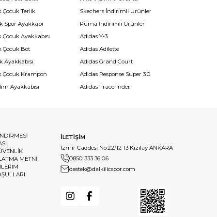
 Çocuk Terlik
Skechers İndirimli Ürünler
k Spor Ayakkabı
Puma İndirimli Ürünler
k Çocuk Ayakkabısı
Adidas Y-3
k Çocuk Bot
Adidas Adilette
k Ayakkabısı
Adidas Grand Court
k Çocuk Krampon
Adidas Response Super 3.0
dım Ayakkabısı
Adidas Tracefinder
ENDİRMESİ
İLETİŞİM
ASI
İzmir Caddesi No:22/12-13 Kızılay ANKARA
GÜVENLİK
0850 333 36 06
LATMA METNİ
HLERİM
destek@dalkilicspor.com
OŞULLARI