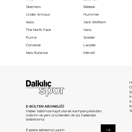
Skechers
Reebok
Under Armour
Hummel
Asics
Jack Wolfskin
The North Face
Vans
Puma
Scooter
Converse
Lacoste
New Balance
Merrell
H
Ö
Ş
M
İ
K
E-BÜLTEN ABONELİĞİ
S
Haber listemize kayıt olarak kampanyalardan,
indirim ve yeni ürünlerden ilk siz haberdar
olabilirsiniz.