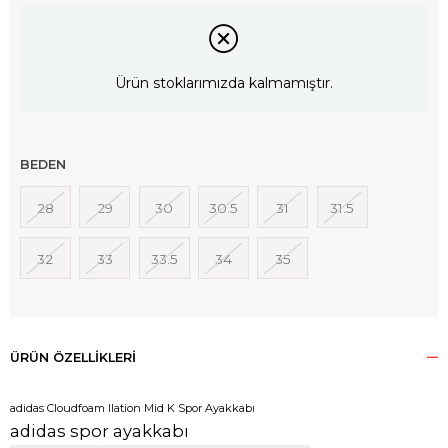
Ürün stoklarımızda kalmamıştır.
BEDEN
28
29
30
30.5
31
31.5
32
33
33.5
34
35
ÜRÜN ÖZELLIKLERI
adidas Cloudfoam Ilation Mid K Spor Ayakkabı
adidas spor ayakkabı