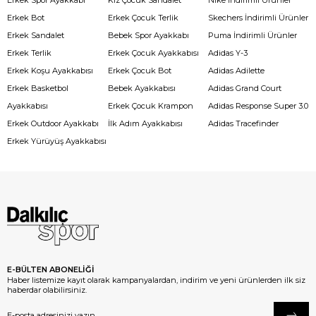
Erkek Spor Ayakkabı
Kız Çocuk Sandalet
Nike İndirimli Ürünler
Erkek Bot
Erkek Çocuk Terlik
Skechers İndirimli Ürünler
Erkek Sandalet
Bebek Spor Ayakkabı
Puma İndirimli Ürünler
Erkek Terlik
Erkek Çocuk Ayakkabısı
Adidas Y-3
Erkek Koşu Ayakkabısı
Erkek Çocuk Bot
Adidas Adilette
Erkek Basketbol
Bebek Ayakkabısı
Adidas Grand Court
Ayakkabısı
Erkek Çocuk Krampon
Adidas Response Super 3.0
Erkek Outdoor Ayakkabı
İlk Adım Ayakkabısı
Adidas Tracefinder
Erkek Yürüyüş Ayakkabısı
E-BÜLTEN ABONELİĞİ
Haber listemize kayıt olarak kampanyalardan, indirim ve yeni ürünlerden ilk siz
haberdar olabilirsiniz.