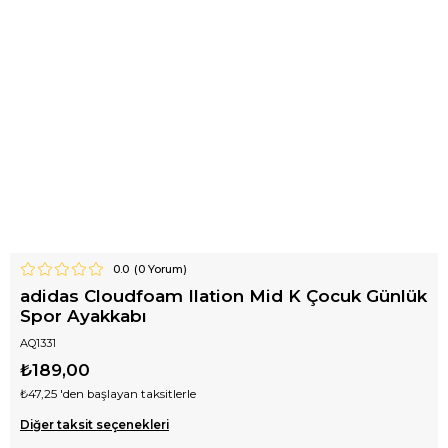
0.0
(
0
Yorum)
adidas Cloudfoam Ilation Mid K Çocuk Günlük
Spor Ayakkabı
AQ1331
₺189,00
₺47,25
'den başlayan taksitlerle
Diğer taksit seçenekleri