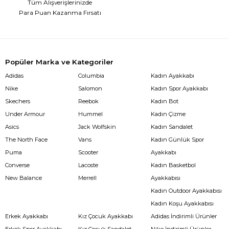
Tüm Alışverişlerinizde
Para Puan Kazanma Fırsatı
Popüler Marka ve Kategoriler
Adidas
Columbia
Kadın Ayakkabı
Nike
Salomon
Kadın Spor Ayakkabı
Skechers
Reebok
Kadın Bot
Under Armour
Hummel
Kadın Çizme
Asics
Jack Wolfskin
Kadın Sandalet
The North Face
Vans
Kadın Günlük Spor
Puma
Scooter
Ayakkabı
Converse
Lacoste
Kadın Basketbol
New Balance
Merrell
Ayakkabısı
Kadın Outdoor Ayakkabısı
Kadın Koşu Ayakkabısı
Erkek Ayakkabı
Kız Çocuk Ayakkabı
Adidas İndirimli Ürünler