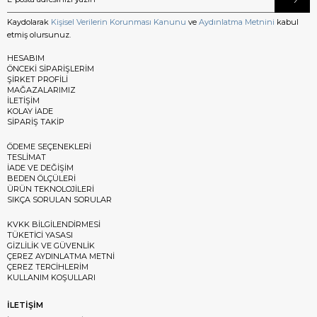
Kaydolarak
Kişisel Verilerin Korunması Kanunu
ve
Aydınlatma Metnini
kabul
etmiş olursunuz.
HESABIM
ÖNCEKİ SİPARİŞLERİM
ŞİRKET PROFİLİ
MAĞAZALARIMIZ
İLETİŞİM
KOLAY İADE
SİPARİŞ TAKİP
ÖDEME SEÇENEKLERİ
TESLİMAT
İADE VE DEĞİŞİM
BEDEN ÖLÇÜLERİ
ÜRÜN TEKNOLOJİLERİ
SIKÇA SORULAN SORULAR
KVKK BİLGİLENDİRMESİ
TÜKETİCİ YASASI
GİZLİLİK VE GÜVENLİK
ÇEREZ AYDINLATMA METNİ
ÇEREZ TERCİHLERİM
KULLANIM KOŞULLARI
İLETİŞİM