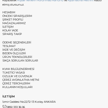
Kaydolarak
Kişisel Verilerin Korunması Kanunu
ve
Aydınlatma Metnini
kabul
etmiş olursunuz.
HESABIM
ÖNCEKİ SİPARİŞLERİM
ŞİRKET PROFİLİ
MAĞAZALARIMIZ
İLETİŞİM
KOLAY İADE
SİPARİŞ TAKİP
ÖDEME SEÇENEKLERİ
TESLİMAT
İADE VE DEĞİŞİM
BEDEN ÖLÇÜLERİ
ÜRÜN TEKNOLOJİLERİ
SIKÇA SORULAN SORULAR
KVKK BİLGİLENDİRMESİ
TÜKETİCİ YASASI
GİZLİLİK VE GÜVENLİK
ÇEREZ AYDINLATMA METNİ
ÇEREZ TERCİHLERİM
KULLANIM KOŞULLARI
İLETİŞİM
İzmir Caddesi No:22/12-13 Kızılay ANKARA
0850 333 36 06