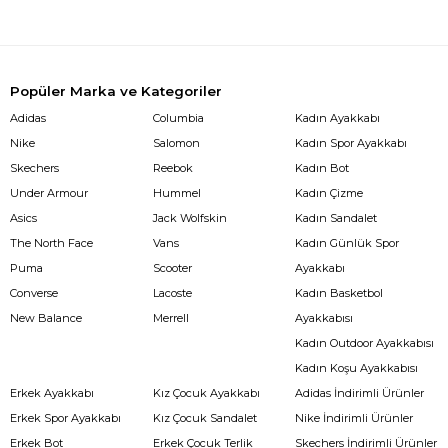
Popüler Marka ve Kategoriler
Adidas
Columbia
Kadın Ayakkabı
Nike
Salomon
Kadın Spor Ayakkabı
Skechers
Reebok
Kadın Bot
Under Armour
Hummel
Kadın Çizme
Asics
Jack Wolfskin
Kadın Sandalet
The North Face
Vans
Kadın Günlük Spor
Puma
Scooter
Ayakkabı
Converse
Lacoste
Kadın Basketbol
New Balance
Merrell
Ayakkabısı
Kadın Outdoor Ayakkabısı
Kadın Koşu Ayakkabısı
Erkek Ayakkabı
Kız Çocuk Ayakkabı
Adidas İndirimli Ürünler
Erkek Spor Ayakkabı
Kız Çocuk Sandalet
Nike İndirimli Ürünler
Erkek Bot
Erkek Çocuk Terlik
Skechers İndirimli Ürünler