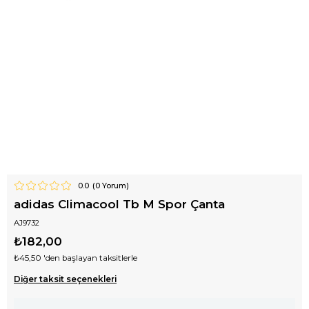
0.0
(
0
Yorum)
adidas Climacool Tb M Spor Çanta
AJ9732
₺182,00
₺45,50
'den başlayan taksitlerle
Diğer taksit seçenekleri