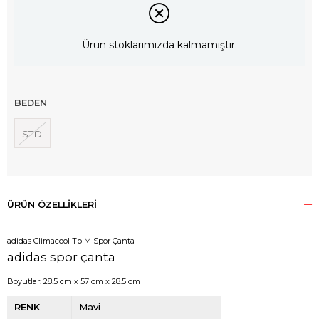
Ürün stoklarımızda kalmamıştır.
BEDEN
STD
ÜRÜN ÖZELLIKLERI
adidas Climacool Tb M Spor Çanta
adidas spor çanta
Boyutlar:
28.5 cm x 57 cm x 28.5 cm
RENK
Mavi