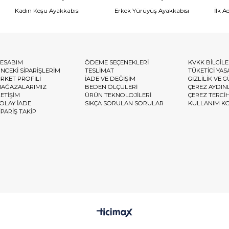
Kadın Koşu Ayakkabısı
Erkek Yürüyüş Ayakkabısı
İlk A
ESABIM
ÖDEME SEÇENEKLERİ
KVKK BİLGİL
NCEKİ SİPARİŞLERİM
TESLİMAT
TÜKETİCİ YAS
İRKET PROFİLİ
İADE VE DEĞİŞİM
GİZLİLİK VE 
AĞAZALARIMIZ
BEDEN ÖLÇÜLERİ
ÇEREZ AYDIN
LETİŞİM
ÜRÜN TEKNOLOJİLERİ
ÇEREZ TERCİ
OLAY İADE
SIKÇA SORULAN SORULAR
KULLANIM K
İPARİŞ TAKİP