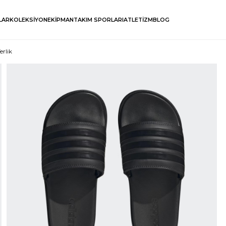
LAR
KOLEKSİYON
EKİPMAN
TAKIM SPORLARI
ATLETİZM
BLOG
erlik