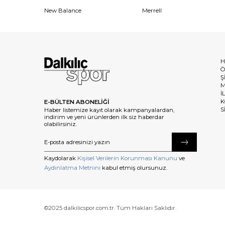
New Balance
Merrell
H
Ö
Ş
M
İ
K
E-BÜLTEN ABONELİĞİ
S
Haber listemize kayıt olarak kampanyalardan,
indirim ve yeni ürünlerden ilk siz haberdar
olabilirsiniz.
Kaydolarak
Kişisel Verilerin Korunması Kanunu
ve
Aydınlatma Metnini
kabul etmiş olursunuz.
©2025 dalkilicspor.com.tr. Tüm Hakları Saklıdır.