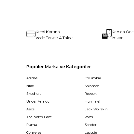
Kredi Kartına
Kapıda Öd
Vade Farksız 4 Taksit
İmkanı
Popüler Marka ve Kategoriler
Adidas
Columbia
Nike
Salomon
Skechers
Reebok
Under Armour
Hummel
Asics
Jack Wolfskin
The North Face
Vans
Puma
Scooter
Converse
Lacoste