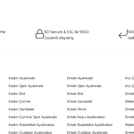
eme
3D Secure & SSL İle %100
%10
Güvenli Alışveriş
İad
Kadın Ayakkabı
Erkek Ayakkabı
Kız 
Kadın Spor Ayakkabı
Erkek Spor Ayakkabı
Kız 
Kadın Bot
Erkek Bot
Erkek
Kadın Çizme
Erkek Sandalet
Bebe
Kadın Sandalet
Erkek Terlik
Erke
Kadın Günlük Spor Ayakkabı
Erkek Koşu Ayakkabısı
Erke
Kadın Basketbol Ayakkabısı
Erkek Basketbol Ayakkabısı
Bebe
Kadın Outdoor Ayakkabısı
Erkek Outdoor Ayakkabı
Erke