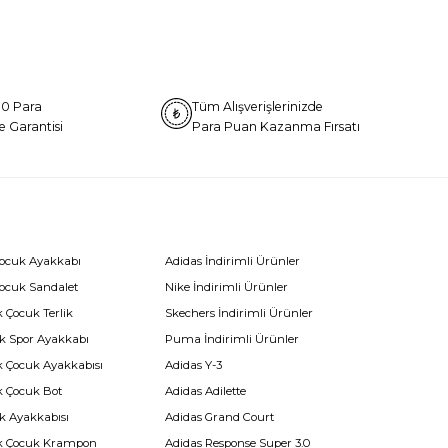
0 Para
Tüm Alışverişlerinizde
e Garantisi
Para Puan Kazanma Fırsatı
Çocuk Ayakkabı
Adidas İndirimli Ürünler
Çocuk Sandalet
Nike İndirimli Ürünler
 Çocuk Terlik
Skechers İndirimli Ürünler
k Spor Ayakkabı
Puma İndirimli Ürünler
k Çocuk Ayakkabısı
Adidas Y-3
k Çocuk Bot
Adidas Adilette
k Ayakkabısı
Adidas Grand Court
k Çocuk Krampon
Adidas Response Super 3.0