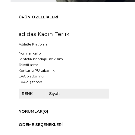
ÜRÜN ÖZELLIKLERI
adidas Kadın Terlik
Adilette Platform
Normal kalıp
Sentetik bandajlı üst kısım
Tekstil astar
Konturlu PU tabanlık
EVA platformu
EVA dış taban
RENK
Siyah
YORUMLAR
(0)
ÖDEME SEÇENEKLERI