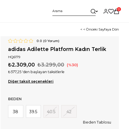
0
< < Önceki Sayfaya Dön
0.0
(
0
Yorum)
adidas Adilette Platform Kadın Terlik
HQ6179
₺2.309,00
₺3.299,00
30
₺577,25
'den başlayan taksitlerle
Diğer taksit seçenekleri
BEDEN
38
39.5
40.5
42
Beden Tablosu