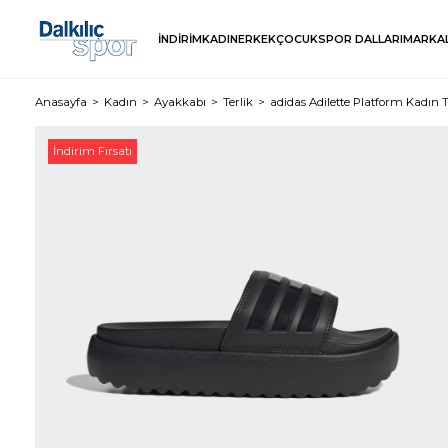
İNDİRİM
KADIN
ERKEK
ÇOCUK
SPOR DALLARI
MARKA
Anasayfa
Kadın
Ayakkabı
Terlik
adidas Adilette Platform Kadın T
İndirim Fırsatı