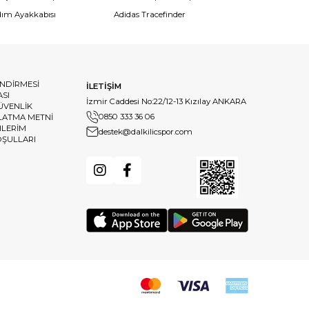
dım Ayakkabısı
Adidas Tracefinder
ENDİRMESİ
İLETİŞİM
ASI
İzmir Caddesi No:22/12-13 Kızılay ANKARA
GÜVENLİK
0850 333 36 06
LATMA METNİ
HLERİM
destek@dalkilicspor.com
OŞULLARI