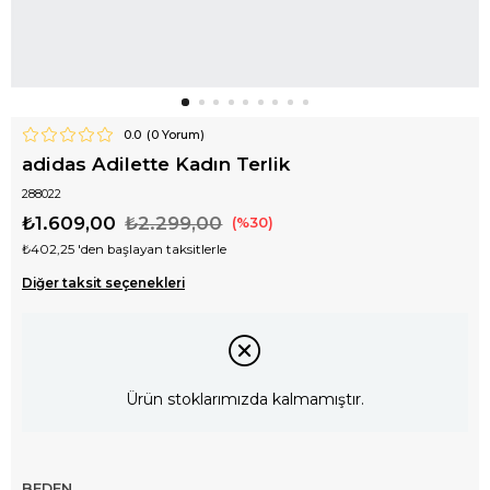
0.0
(
0
Yorum)
adidas Adilette Kadın Terlik
288022
₺1.609,00
₺2.299,00
30
₺402,25
'den başlayan taksitlerle
Diğer taksit seçenekleri
Ürün stoklarımızda kalmamıştır.
BEDEN