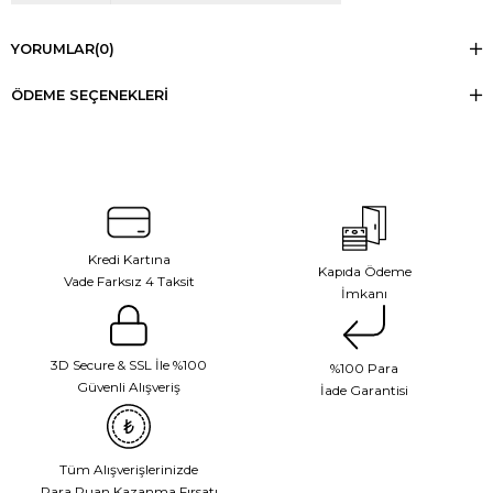
YORUMLAR
(0)
ÖDEME SEÇENEKLERI
Kredi Kartına
Kapıda Ödeme
Vade Farksız 4 Taksit
İmkanı
3D Secure & SSL İle %100
%100 Para
Güvenli Alışveriş
İade Garantisi
Tüm Alışverişlerinizde
Para Puan Kazanma Fırsatı