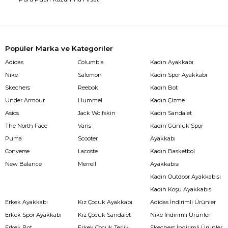
Popüler Marka ve Kategoriler
Adidas
Columbia
Kadın Ayakkabı
Nike
Salomon
Kadın Spor Ayakkabı
Skechers
Reebok
Kadın Bot
Under Armour
Hummel
Kadın Çizme
Asics
Jack Wolfskin
Kadın Sandalet
The North Face
Vans
Kadın Günlük Spor
Puma
Scooter
Ayakkabı
Converse
Lacoste
Kadın Basketbol
New Balance
Merrell
Ayakkabısı
Kadın Outdoor Ayakkabısı
Kadın Koşu Ayakkabısı
Erkek Ayakkabı
Kız Çocuk Ayakkabı
Adidas İndirimli Ürünler
Erkek Spor Ayakkabı
Kız Çocuk Sandalet
Nike İndirimli Ürünler
Erkek Bot
Erkek Çocuk Terlik
Skechers İndirimli Ürünler