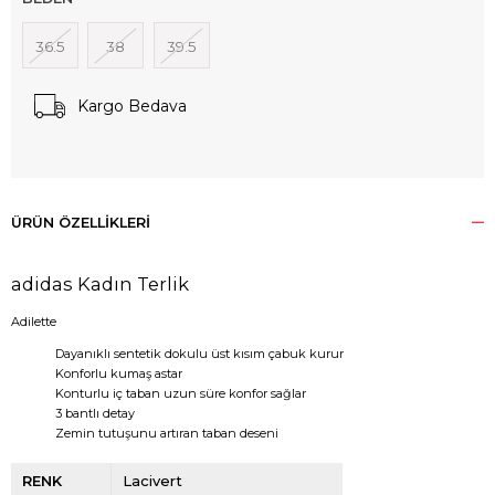
36.5
38
39.5
Kargo Bedava
ÜRÜN ÖZELLIKLERI
adidas Kadın Terlik
Adilette
Dayanıklı sentetik dokulu üst kısım çabuk kurur
Konforlu kumaş astar
Konturlu iç taban uzun süre konfor sağlar
3 bantlı detay
Zemin tutuşunu artıran taban deseni
RENK
Lacivert