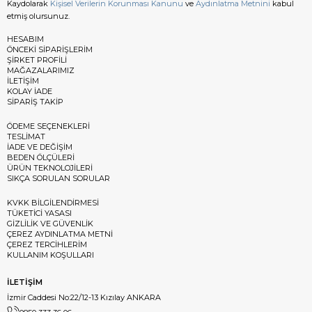
Kaydolarak
Kişisel Verilerin Korunması Kanunu
ve
Aydınlatma Metnini
kabul
etmiş olursunuz.
HESABIM
ÖNCEKİ SİPARİŞLERİM
ŞİRKET PROFİLİ
MAĞAZALARIMIZ
İLETİŞİM
KOLAY İADE
SİPARİŞ TAKİP
ÖDEME SEÇENEKLERİ
TESLİMAT
İADE VE DEĞİŞİM
BEDEN ÖLÇÜLERİ
ÜRÜN TEKNOLOJİLERİ
SIKÇA SORULAN SORULAR
KVKK BİLGİLENDİRMESİ
TÜKETİCİ YASASI
GİZLİLİK VE GÜVENLİK
ÇEREZ AYDINLATMA METNİ
ÇEREZ TERCİHLERİM
KULLANIM KOŞULLARI
İLETİŞİM
İzmir Caddesi No:22/12-13 Kızılay ANKARA