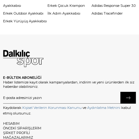
Ayakkabısı
Erkek Çocuk Krampon
Adidas Response Super 3.0
Erkek Outdoor Ayakkabı
İlk Adım Ayakkabısı
Adidas Tracefinder
Erkek Yürüyüş Ayakkabısı
E-BÜLTEN ABONELİĞİ
Haber listemize kayıt olarak kampanyalardan, indirim ve yeni ürünlerden ilk siz
haberdar olabilirsiniz.
Kaydolarak
Kişisel Verilerin Korunması Kanunu
ve
Aydınlatma Metnini
kabul
etmiş olursunuz.
HESABIM
ÖNCEKİ SİPARİŞLERİM
ŞİRKET PROFİLİ
MAĞAZALARIMIZ