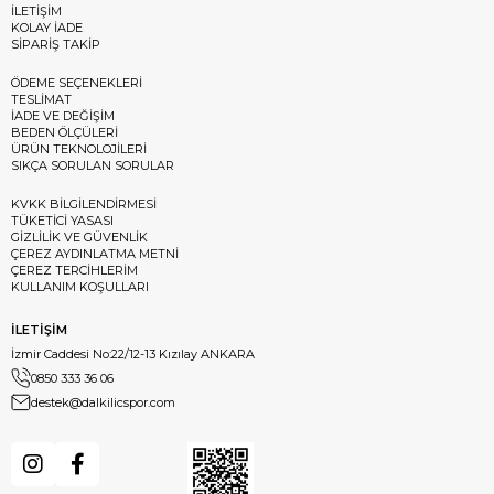
İLETİŞİM
KOLAY İADE
SİPARİŞ TAKİP
ÖDEME SEÇENEKLERİ
TESLİMAT
İADE VE DEĞİŞİM
BEDEN ÖLÇÜLERİ
ÜRÜN TEKNOLOJİLERİ
SIKÇA SORULAN SORULAR
KVKK BİLGİLENDİRMESİ
TÜKETİCİ YASASI
GİZLİLİK VE GÜVENLİK
ÇEREZ AYDINLATMA METNİ
ÇEREZ TERCİHLERİM
KULLANIM KOŞULLARI
İLETİŞİM
İzmir Caddesi No:22/12-13 Kızılay ANKARA
0850 333 36 06
destek@dalkilicspor.com