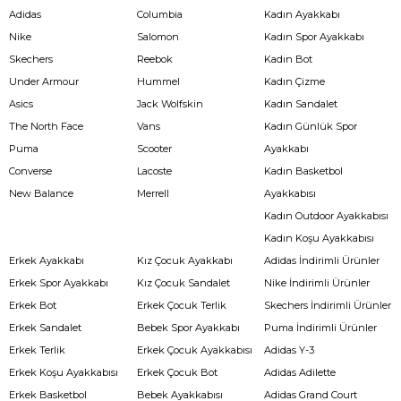
Adidas
Columbia
Kadın Ayakkabı
Nike
Salomon
Kadın Spor Ayakkabı
Skechers
Reebok
Kadın Bot
Under Armour
Hummel
Kadın Çizme
Asics
Jack Wolfskin
Kadın Sandalet
The North Face
Vans
Kadın Günlük Spor
Puma
Scooter
Ayakkabı
Converse
Lacoste
Kadın Basketbol
New Balance
Merrell
Ayakkabısı
Kadın Outdoor Ayakkabısı
Kadın Koşu Ayakkabısı
Erkek Ayakkabı
Kız Çocuk Ayakkabı
Adidas İndirimli Ürünler
Erkek Spor Ayakkabı
Kız Çocuk Sandalet
Nike İndirimli Ürünler
Erkek Bot
Erkek Çocuk Terlik
Skechers İndirimli Ürünler
Erkek Sandalet
Bebek Spor Ayakkabı
Puma İndirimli Ürünler
Erkek Terlik
Erkek Çocuk Ayakkabısı
Adidas Y-3
Erkek Koşu Ayakkabısı
Erkek Çocuk Bot
Adidas Adilette
Erkek Basketbol
Bebek Ayakkabısı
Adidas Grand Court