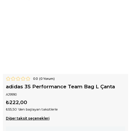
0.0
(
0
Yorum)
adidas 3S Performance Team Bag L Çanta
AJ9990
₺222,00
₺55,50
'den başlayan taksitlerle
Diğer taksit seçenekleri