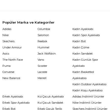
Popüler Marka ve Kategoriler
Adidas
Columbia
Kadın Ayakkabı
Nike
Salomon
Kadın Spor Ayakkabı
Skechers
Reebok
Kadın Bot
Under Armour
Hummel
Kadın Çizme
Asics
Jack Wolfskin
Kadın Sandalet
The North Face
Vans
Kadın Günlük Spor
Puma
Scooter
Ayakkabı
Converse
Lacoste
Kadın Basketbol
New Balance
Merrell
Ayakkabısı
Kadın Outdoor Ayakkabısı
Kadın Koşu Ayakkabısı
Erkek Ayakkabı
Kız Çocuk Ayakkabı
Adidas İndirimli Ürünler
Erkek Spor Ayakkabı
Kız Çocuk Sandalet
Nike İndirimli Ürünler
Erkek Bot
Erkek Çocuk Terlik
Skechers İndirimli Ürünler