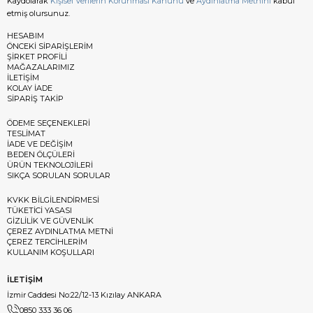
Kaydolarak
Kişisel Verilerin Korunması Kanunu
ve
Aydınlatma Metnini
kabul
etmiş olursunuz.
HESABIM
ÖNCEKİ SİPARİŞLERİM
ŞİRKET PROFİLİ
MAĞAZALARIMIZ
İLETİŞİM
KOLAY İADE
SİPARİŞ TAKİP
ÖDEME SEÇENEKLERİ
TESLİMAT
İADE VE DEĞİŞİM
BEDEN ÖLÇÜLERİ
ÜRÜN TEKNOLOJİLERİ
SIKÇA SORULAN SORULAR
KVKK BİLGİLENDİRMESİ
TÜKETİCİ YASASI
GİZLİLİK VE GÜVENLİK
ÇEREZ AYDINLATMA METNİ
ÇEREZ TERCİHLERİM
KULLANIM KOŞULLARI
İLETİŞİM
İzmir Caddesi No:22/12-13 Kızılay ANKARA
0850 333 36 06