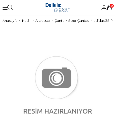
0
Anasayfa
Kadın
Aksesuar
Çanta
Spor Çantası
adidas 3S P