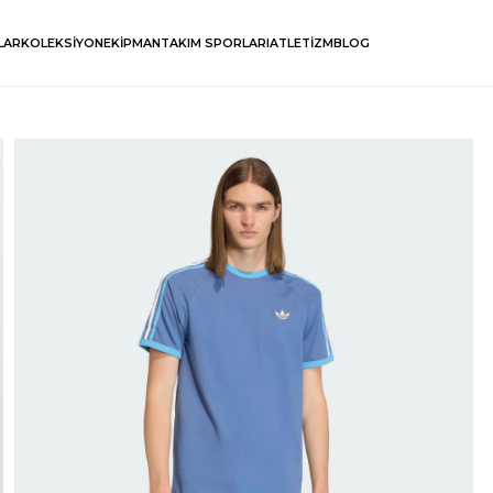
LAR
KOLEKSİYON
EKİPMAN
TAKIM SPORLARI
ATLETİZM
BLOG