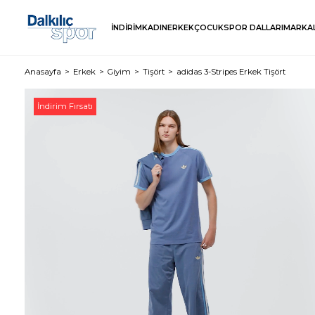
İNDİRİM
KADIN
ERKEK
ÇOCUK
SPOR DALLARI
MARKA
Anasayfa
Erkek
Giyim
Tişört
adidas 3-Stripes Erkek Tişört
İndirim Fırsatı