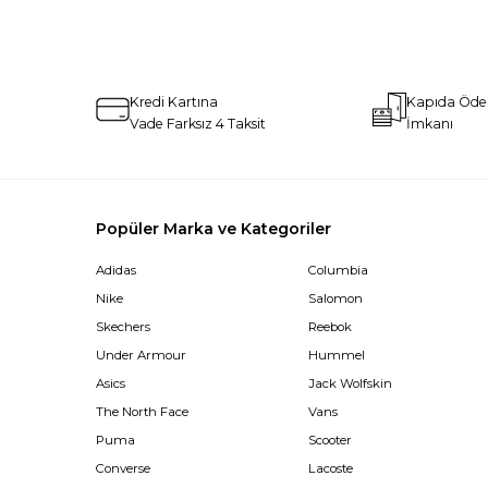
Kredi Kartına
Kapıda Öd
Vade Farksız 4 Taksit
İmkanı
Popüler Marka ve Kategoriler
Adidas
Columbia
Nike
Salomon
Skechers
Reebok
Under Armour
Hummel
Asics
Jack Wolfskin
The North Face
Vans
Puma
Scooter
Converse
Lacoste