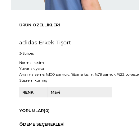
ÜRÜN ÖZELLIKLERI
adidas Erkek Tişört
3-Stripes
Normal kesim
Yuvarlak yaka
Ana malzeme: %100 pamuk; Ribana kısım: %78 pamuk, %22 polyeste
Süprem kumaş
RENK
Mavi
YORUMLAR
(0)
ÖDEME SEÇENEKLERI