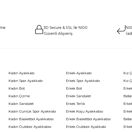
eme
3D Secure & SSL İle %100
%10
Güvenli Alışveriş
İad
Kadın Ayakkabı
Erkek Ayakkabı
Kız 
Kadın Spor Ayakkabı
Erkek Spor Ayakkabı
Kız 
Kadın Bot
Erkek Bot
Erkek
Kadın Çizme
Erkek Sandalet
Bebe
Kadın Sandalet
Erkek Terlik
Erke
Kadın Günlük Spor Ayakkabı
Erkek Koşu Ayakkabısı
Erke
Kadın Basketbol Ayakkabısı
Erkek Basketbol Ayakkabısı
Bebe
Kadın Outdoor Ayakkabısı
Erkek Outdoor Ayakkabı
Erke