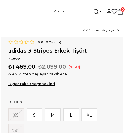
0
< < Önceki Sayfaya Dön
0.0
(
0
Yorum)
adidas 3-Stripes Erkek Tişört
KC8638
₺1.469,00
₺2.099,00
30
₺367,25
'den başlayan taksitlerle
Diğer taksit seçenekleri
BEDEN
XS
S
M
L
XL
2XL