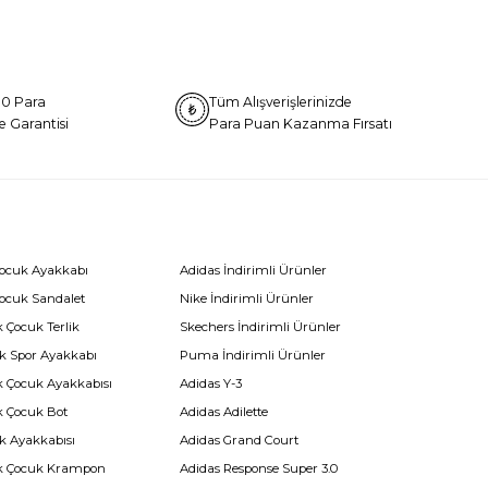
0 Para
Tüm Alışverişlerinizde
e Garantisi
Para Puan Kazanma Fırsatı
Çocuk Ayakkabı
Adidas İndirimli Ürünler
Çocuk Sandalet
Nike İndirimli Ürünler
 Çocuk Terlik
Skechers İndirimli Ürünler
k Spor Ayakkabı
Puma İndirimli Ürünler
k Çocuk Ayakkabısı
Adidas Y-3
k Çocuk Bot
Adidas Adilette
k Ayakkabısı
Adidas Grand Court
k Çocuk Krampon
Adidas Response Super 3.0