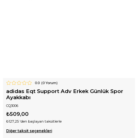
0.0
(
0
Yorum)
adidas Eqt Support Adv Erkek Günlük Spor
Ayakkabı
CQ3006
₺509,00
₺127,25
'den başlayan taksitlerle
Diğer taksit seçenekleri