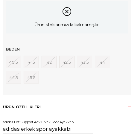
Ürün stoklarımızda kalmamıştır.
BEDEN
40.5
41.5
42
42.5
43.5
44
44.5
45.5
ÜRÜN ÖZELLIKLERI
adidas Eqt Support Adv Erkek Spor Ayakkabı
adidas erkek spor ayakkabı