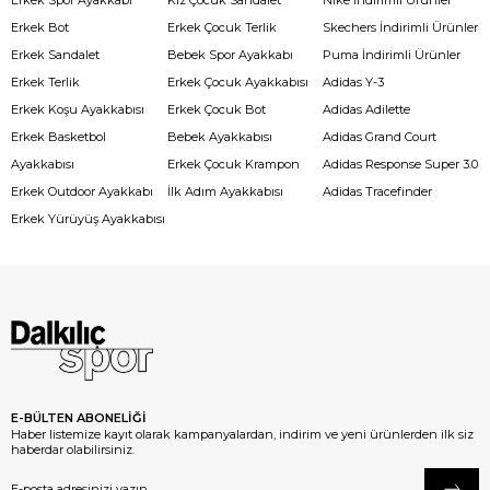
Erkek Spor Ayakkabı
Kız Çocuk Sandalet
Nike İndirimli Ürünler
Erkek Bot
Erkek Çocuk Terlik
Skechers İndirimli Ürünler
Erkek Sandalet
Bebek Spor Ayakkabı
Puma İndirimli Ürünler
Erkek Terlik
Erkek Çocuk Ayakkabısı
Adidas Y-3
Erkek Koşu Ayakkabısı
Erkek Çocuk Bot
Adidas Adilette
Erkek Basketbol
Bebek Ayakkabısı
Adidas Grand Court
Ayakkabısı
Erkek Çocuk Krampon
Adidas Response Super 3.0
Erkek Outdoor Ayakkabı
İlk Adım Ayakkabısı
Adidas Tracefinder
Erkek Yürüyüş Ayakkabısı
E-BÜLTEN ABONELİĞİ
Haber listemize kayıt olarak kampanyalardan, indirim ve yeni ürünlerden ilk siz
haberdar olabilirsiniz.