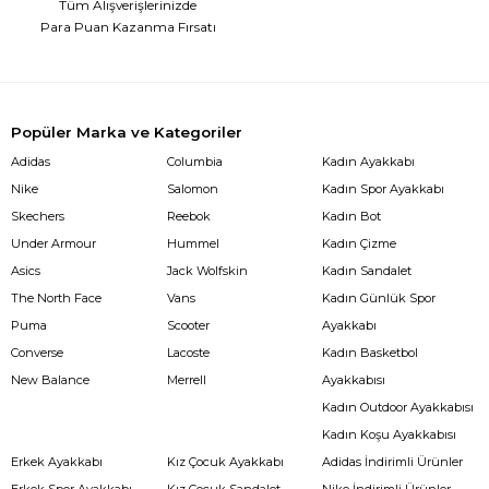
Tüm Alışverişlerinizde
Para Puan Kazanma Fırsatı
Popüler Marka ve Kategoriler
Adidas
Columbia
Kadın Ayakkabı
Nike
Salomon
Kadın Spor Ayakkabı
Skechers
Reebok
Kadın Bot
Under Armour
Hummel
Kadın Çizme
Asics
Jack Wolfskin
Kadın Sandalet
The North Face
Vans
Kadın Günlük Spor
Puma
Scooter
Ayakkabı
Converse
Lacoste
Kadın Basketbol
New Balance
Merrell
Ayakkabısı
Kadın Outdoor Ayakkabısı
Kadın Koşu Ayakkabısı
Erkek Ayakkabı
Kız Çocuk Ayakkabı
Adidas İndirimli Ürünler