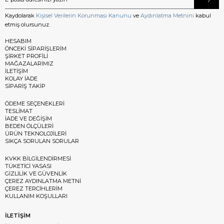
Kaydolarak
Kişisel Verilerin Korunması Kanunu
ve
Aydınlatma Metnini
kabul
etmiş olursunuz.
HESABIM
ÖNCEKİ SİPARİŞLERİM
ŞİRKET PROFİLİ
MAĞAZALARIMIZ
İLETİŞİM
KOLAY İADE
SİPARİŞ TAKİP
ÖDEME SEÇENEKLERİ
TESLİMAT
İADE VE DEĞİŞİM
BEDEN ÖLÇÜLERİ
ÜRÜN TEKNOLOJİLERİ
SIKÇA SORULAN SORULAR
KVKK BİLGİLENDİRMESİ
TÜKETİCİ YASASI
GİZLİLİK VE GÜVENLİK
ÇEREZ AYDINLATMA METNİ
ÇEREZ TERCİHLERİM
KULLANIM KOŞULLARI
İLETİŞİM