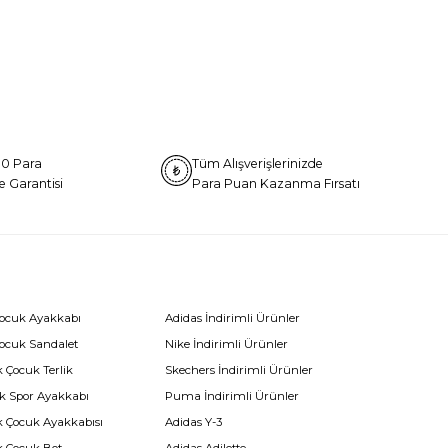
0 Para
Tüm Alışverişlerinizde
e Garantisi
Para Puan Kazanma Fırsatı
Çocuk Ayakkabı
Adidas İndirimli Ürünler
Çocuk Sandalet
Nike İndirimli Ürünler
 Çocuk Terlik
Skechers İndirimli Ürünler
k Spor Ayakkabı
Puma İndirimli Ürünler
k Çocuk Ayakkabısı
Adidas Y-3