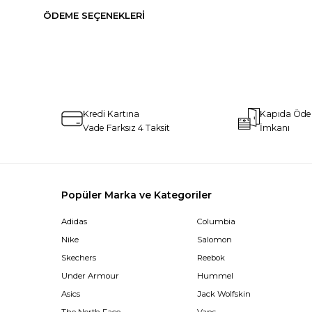
ÖDEME SEÇENEKLERI
Kredi Kartına
Kapıda Öd
Vade Farksız 4 Taksit
İmkanı
Popüler Marka ve Kategoriler
Adidas
Columbia
Nike
Salomon
Skechers
Reebok
Under Armour
Hummel
Asics
Jack Wolfskin