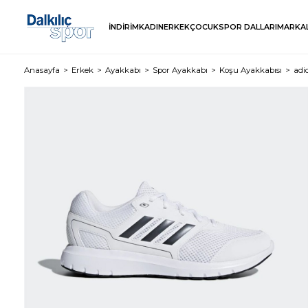
İNDİRİM
KADIN
ERKEK
ÇOCUK
SPOR DALLARI
MARKA
Anasayfa
Erkek
Ayakkabı
Spor Ayakkabı
Koşu Ayakkabısı
adi