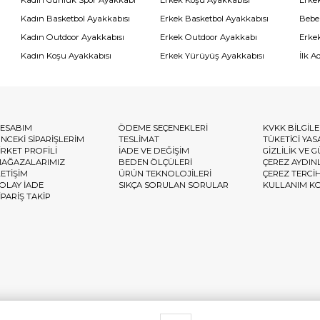
Kadın Günlük Spor Ayakkabı
Erkek Koşu Ayakkabısı
Erke
Kadın Basketbol Ayakkabısı
Erkek Basketbol Ayakkabısı
Bebe
Kadın Outdoor Ayakkabısı
Erkek Outdoor Ayakkabı
Erke
Kadın Koşu Ayakkabısı
Erkek Yürüyüş Ayakkabısı
İlk A
ESABIM
ÖDEME SEÇENEKLERİ
KVKK BİLGİL
NCEKİ SİPARİŞLERİM
TESLİMAT
TÜKETİCİ YAS
İRKET PROFİLİ
İADE VE DEĞİŞİM
GİZLİLİK VE 
AĞAZALARIMIZ
BEDEN ÖLÇÜLERİ
ÇEREZ AYDIN
LETİŞİM
ÜRÜN TEKNOLOJİLERİ
ÇEREZ TERCİ
OLAY İADE
SIKÇA SORULAN SORULAR
KULLANIM K
İPARİŞ TAKİP