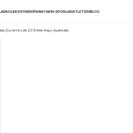
LAR
KOLEKSİYON
EKİPMAN
TAKIM SPORLARI
ATLETİZM
BLOG
das Duramo Lite 2.0 Erkek Koşu Ayakkabı