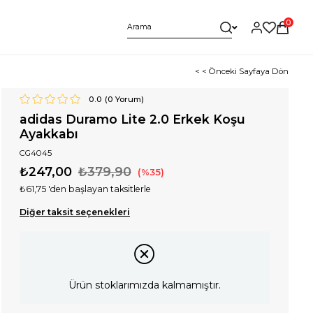
0
< < Önceki Sayfaya Dön
0.0
(
0
Yorum)
adidas Duramo Lite 2.0 Erkek Koşu
Ayakkabı
CG4045
₺247,00
₺379,90
35
₺61,75
'den başlayan taksitlerle
Diğer taksit seçenekleri
Ürün stoklarımızda kalmamıştır.