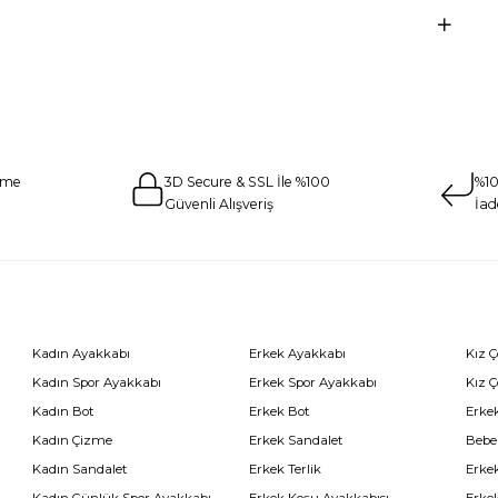
eme
3D Secure & SSL İle %100
%10
Güvenli Alışveriş
İad
Kadın Ayakkabı
Erkek Ayakkabı
Kız 
Kadın Spor Ayakkabı
Erkek Spor Ayakkabı
Kız 
Kadın Bot
Erkek Bot
Erkek
Kadın Çizme
Erkek Sandalet
Bebe
Kadın Sandalet
Erkek Terlik
Erke