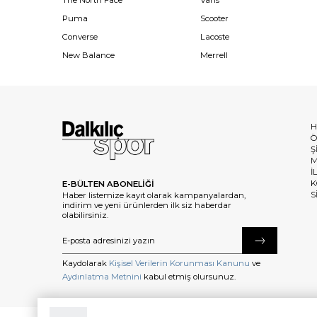
The North Face
Vans
Puma
Scooter
Converse
Lacoste
New Balance
Merrell
H
Ö
Ş
M
İ
K
E-BÜLTEN ABONELİĞİ
S
Haber listemize kayıt olarak kampanyalardan,
indirim ve yeni ürünlerden ilk siz haberdar
olabilirsiniz.
Kaydolarak
Kişisel Verilerin Korunması Kanunu
ve
Aydınlatma Metnini
kabul etmiş olursunuz.