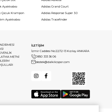
k Çocuk Bot
Adidas Adilette
k Ayakkabısı
Adidas Grand Court
k Çocuk Krampon
Adidas Response Super 3.0
dım Ayakkabısı
Adidas Tracefinder
ENDİRMESİ
İLETİŞİM
ASI
İzmir Caddesi No:22/12-13 Kızılay ANKARA
GÜVENLİK
0850 333 36 06
LATMA METNİ
HLERİM
destek@dalkilicspor.com
OŞULLARI